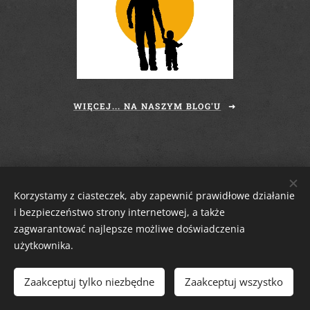
WIĘCEJ... NA NASZYM BLOG'U
Korzystamy z ciasteczek, aby zapewnić prawidłowe działanie
i bezpieczeństwo strony internetowej, a także
zagwarantować najlepsze możliwe doświadczenia
użytkownika.
Zaciszny Zakątek Zawoja
|
Zawoja 1811, 34-222 Zawoja, woj. małopolskie
Email:
zaciszny.zakatek.zawoja@gmail.com |
Tel:
604-643-167 |
2026
Zaakceptuj tylko niezbędne
Zaakceptuj wszystko
tutaj
Ciasteczka
Odstąp od umowy