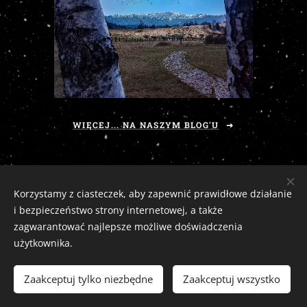
WIĘCEJ... NA NASZYM BLOG'U
Korzystamy z ciasteczek, aby zapewnić prawidłowe działanie
i bezpieczeństwo strony internetowej, a także
zagwarantować najlepsze możliwe doświadczenia
użytkownika.
Zaciszny Zakątek Zawoja
|
Zawoja 1811, 34-222 Zawoja, woj. małopolskie
Email:
zaciszny.zakatek.zawoja@gmail.com |
Tel:
604-643-167 |
2026
Zaakceptuj tylko niezbędne
Zaakceptuj wszystko
tutaj
Ciasteczka
Odstąp od umowy