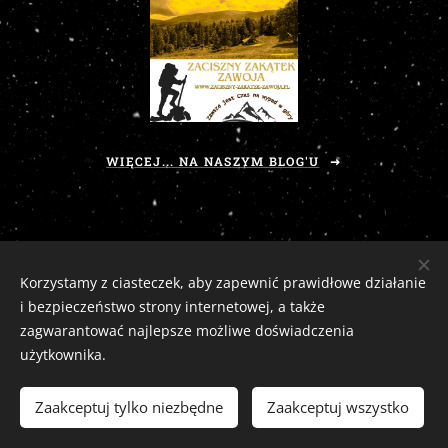
WIĘCEJ... NA NASZYM BLOG'U
Korzystamy z ciasteczek, aby zapewnić prawidłowe działanie
i bezpieczeństwo strony internetowej, a także
zagwarantować najlepsze możliwe doświadczenia
użytkownika.
Zaciszny Zakątek Zawoja
|
Zawoja 1811, 34-222 Zawoja, woj. małopolskie
Email:
zaciszny.zakatek.zawoja@gmail.com |
Tel:
604-643-167 |
2026
Zaakceptuj tylko niezbędne
Zaakceptuj wszystko
tutaj
Ciasteczka
Odstąp od umowy