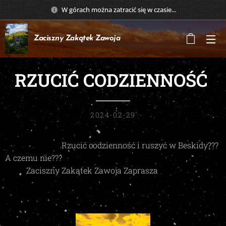
W górach można zatracić się w czasie...
Zaciszny Zakątek
Zawoja
RZUCIĆ CODZIENNOŚĆ
2024-02-29
Rzucić codzienność i ruszyć w Beskidy???
A czemu nie???
Zaciszny Zakątek Zawoja Zaprasza 👍 🥾🥾🎒