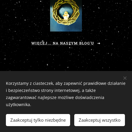
WIĘCEJ... NA NASZYM BLOG'U
Korzystamy z ciasteczek, aby zapewnić prawidłowe działanie
i bezpieczeństwo strony internetowej, a także
zagwarantować najlepsze możliwe doświadczenia
użytkownika.
Zaciszny Zakątek Zawoja
|
Zawoja 1811, 34-222 Zawoja, woj. małopolskie
Email:
zaciszny.zakatek.zawoja@gmail.com |
Tel:
604-643-167 |
2026
Zaakceptuj tylko niezbędne
Zaakceptuj wszystko
tutaj
Ciasteczka
Odstąp od umowy