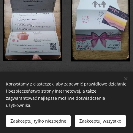
WIĘCEJ... NA NASZYM BLOG'U
Korzystamy z ciasteczek, aby zapewnić prawidłowe działanie
i bezpieczeństwo strony internetowej, a także
zagwarantować najlepsze możliwe doświadczenia
użytkownika.
Zaciszny Zakątek Zawoja
|
Zawoja 1811, 34-222 Zawoja, woj. małopolskie
Email:
zaciszny.zakatek.zawoja@gmail.com |
Tel:
604-643-167 |
2026
Zaakceptuj tylko niezbędne
Zaakceptuj wszystko
tutaj
Ciasteczka
Odstąp od umowy