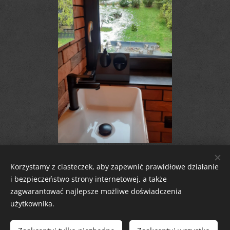
WIĘCEJ... NA NASZYM BLOG'U
Korzystamy z ciasteczek, aby zapewnić prawidłowe działanie
i bezpieczeństwo strony internetowej, a także
zagwarantować najlepsze możliwe doświadczenia
użytkownika.
Zaciszny Zakątek Zawoja
|
Zawoja 1811, 34-222 Zawoja, woj. małopolskie
Email:
zaciszny.zakatek.zawoja@gmail.com |
Tel:
604-643-167 |
2026