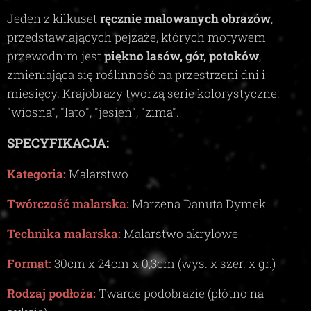
Jeden z kilkuset
ręcznie malowanych obrazów
,
przedstawiających pejzaże, których motywem
przewodnim jest
piękno lasów, gór, potoków
,
zmieniająca się roślinność na przestrzeni dni i
miesięcy. Krajobrazy tworzą serie kolorystyczne:
"wiosna", "lato", "jesień", "zima"
.
SPECYFIKACJA:
Kategoria:
Malarstwo
Twórczość malarska:
Marzena Danuta Dymek
Technika malarska:
Malarstwo akrylowe
Format:
30
cm x
24
cm x
0,3c
m (wys. x szer. x gr.)
Rodzaj podłoża:
Twarde podobrazie (płótno na