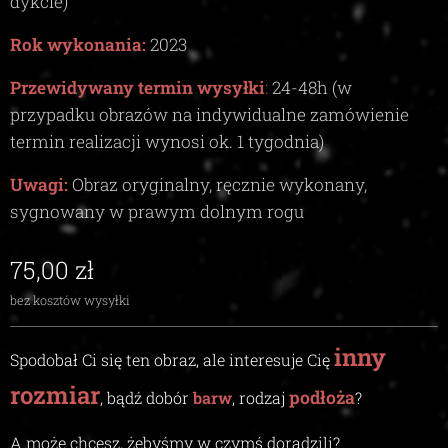
dykcie)
Rok wykonania:
2023
Przewidywany termin wysyłki
:
24-48
h (w
przypadku obrazów na indywidualne zamówienie
termin realizacji wynosi ok.
1
tygodnia)
Uwagi:
Obraz oryginalny, ręcznie wykonany,
sygnowany w prawym dolnym rogu
75,00
zł
bez kosztów wysyłki
inny
Spodobał Ci się ten obraz, ale interesuje Cię
rozmiar
podłoża
, bądź dobór
barw
, rodzaj
?
A może chcesz, żebyśmy w czymś doradzili
?