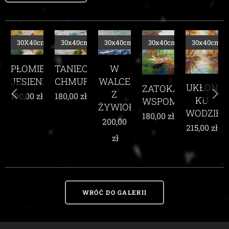
m
30X40cm
30x40cm
30x40cm
30x40cm
30x40cm
TANIEC
PŁOMIEŃ
TE
W
CHMUR
JESIENI
E
WALCE
UKŁON
ZATOKA
Z
180,00
zł
190,00
zł
KU
WSPOMNIEŃ
ŻYWIOŁEM
WODZIE
180,00
zł
200,00
215,00
zł
zł
WRÓĆ DO GALERII