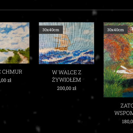
30x40cm
30x40cm
ALCE Z
IOŁEM
,00
zł
UKŁON KU
ZATOKA
WSPOMNIEŃ
215,
180,00
zł