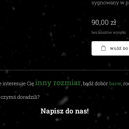
sygnowany w p
90,00
zł
bez kosztów wysyłki
WŁÓŻ DO
inny
rozmiar
e interesuje Cię
, bądź dobór
barw
, r
czymś doradzili
?
Napisz do nas!