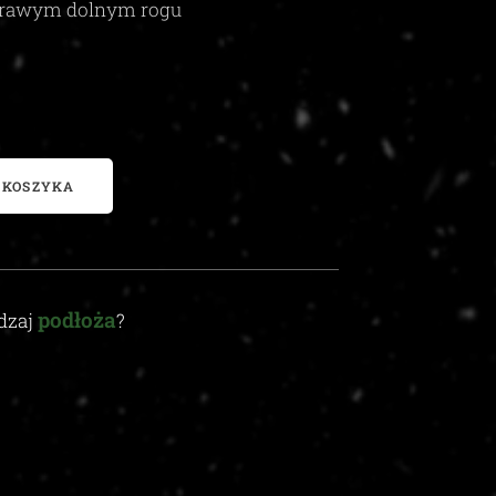
rawym dolnym rogu
 KOSZYKA
podłoża
odzaj
?