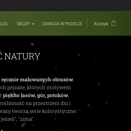
LOG
SKLEP
ZAWOJA W PIGUŁCE
Koszyk
Ć NATURY
t
ręcznie malowanych obrazów
,
ych pejzaże, których motywem
st
piękno lasów, gór, potoków
,
roślinność na przestrzeni dni i
brazy tworzą serie kolorystyczne:
"jesień", "zima"
.