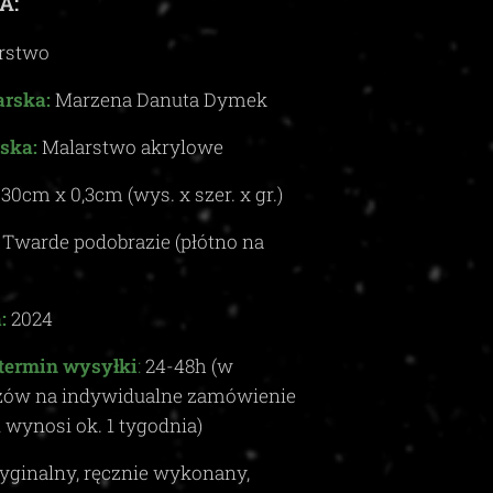
A:
rstwo
rska:
Marzena Danuta Dymek
ska:
Malarstwo akrylowe
x
30
cm x
0,3c
m (wys. x szer. x gr.)
Twarde podobrazie (płótno na
:
2024
termin wysyłki
:
24-48
h (w
zów na indywidualne zamówienie
i wynosi ok.
1
tygodnia)
yginalny, ręcznie wykonany,