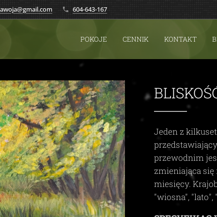
.zawoja@gmail.com
604-643-167
POKOJE
CENNIK
KONTAKT
B
BLISKOŚ
Jeden z kilkuse
przedstawiając
przewodnim je
zmieniająca się 
miesięcy. Krajo
"wiosna", "lato", 