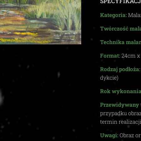
SPECYFIKACJ
Kategoria:
Mala
Twórczość mala
Technika malar
Format:
24
cm 
Rodzaj podłoża:
dykcie)
Rok wykonania
Przewidywany 
przypadku obra
termin realizacj
Uwagi:
Obraz or