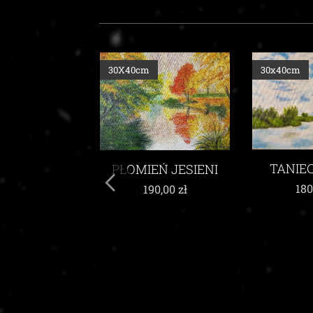
30x40cm
30x40cm
TANIEC CHMUR
EŃ JESIENI
W W
ŻYW
180,00
zł
90,00
zł
200