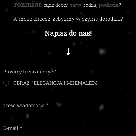
rozmiar
podłoża
, bądź dobór
barw
, rodzaj
?
A może chcesz, żebyśmy w czymś doradzili
?
Napisz do nas!
Prosimy tu zaznaczyć
OBRAZ "ELEGANCJA I MINIMALIZM"
Treść wiadomości
E-mail