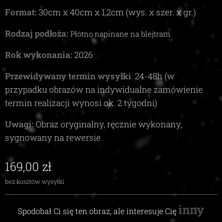
Format:
30
cm x
40
cm x
1,2c
m (wys. x szer. x gr.)
Rodzaj podłoża:
Płótno napinane na blejtram
Rok wykonania:
2026
Przewidywany termin wysyłki
:
24-48
h (w
przypadku obrazów na indywidualne zamówienie
termin realizacji wynosi ok.
2
tygodni)
Uwagi:
Obraz oryginalny, ręcznie wykonany,
sygnowany na rewersie
169,00
zł
bez kosztów wysyłki
inny
Spodobał Ci się ten obraz, ale interesuje Cię