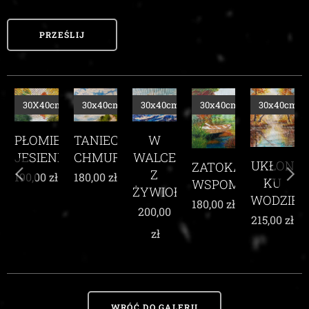
PRZEŚLIJ
m
30X40cm
30x40cm
30x40cm
30x40cm
30x40cm
TANIEC
PŁOMIEŃ
TE
W
CHMUR
JESIENI
E
WALCE
UKŁON
ZATOKA
Z
180,00
zł
190,00
zł
KU
WSPOMNIEŃ
ŻYWIOŁEM
WODZIE
180,00
zł
200,00
215,00
zł
zł
WRÓĆ DO GALERII