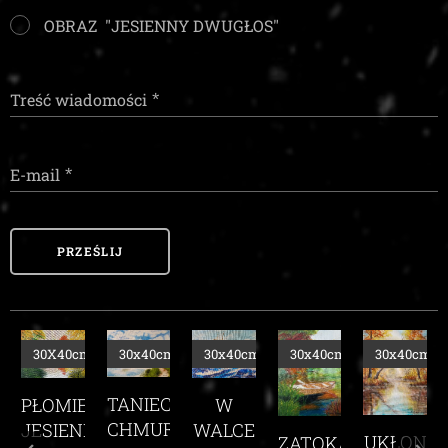
OBRAZ "JESIENNY DWUGŁOS"
Treść wiadomości
E-mail
PRZEŚLIJ
m
30X40cm
30x40cm
30x40cm
30x40cm
30x40cm
TANIEC
PŁOMIEŃ
TE
W
CHMUR
JESIENI
E
WALCE
UKŁON
ZATOKA