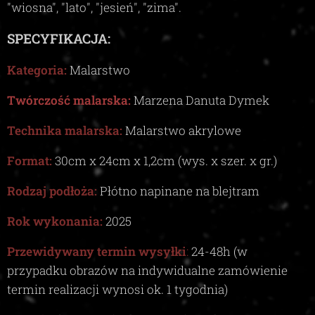
"wiosna", "lato", "jesień", "zima"
.
SPECYFIKACJA:
Kategoria:
Malarstwo
Twórczość malarska:
Marzena Danuta Dymek
Technika malarska:
Malarstwo akrylowe
Format:
30
cm x 24cm x
1,2c
m (wys. x szer. x gr.)
Rodzaj podłoża:
Płótno napinane na blejtram
Rok wykonania:
2025
Przewidywany termin wysyłki
:
24-48
h (w
przypadku obrazów na indywidualne zamówienie
termin realizacji wynosi ok.
1
tygodnia)