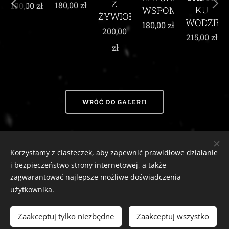
Z
180,00
zł
190,00
zł
KU
WSPOMNIEŃ
ŻYWIOŁEM
WODZIE
180,00
zł
200,00
215,00
zł
zł
WRÓĆ DO GALERII
Korzystamy z ciasteczek, aby zapewnić prawidłowe działanie
Zaciszny Zakątek Zawoja
|
Zawoja 1811, 34-222 Zawoja, woj. małopolskie
i bezpieczeństwo strony internetowej, a także
Email:
zaciszny.zakatek.zawoja@gmail.com |
Tel:
604-643-167 |
2026
zagwarantować najlepsze możliwe doświadczenia
tutaj
Ciasteczka
Odstąp od umowy
użytkownika.
Zaakceptuj tylko niezbędne
Zaakceptuj wszystko
WŁÓŻ DO KOSZYKA