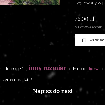
sygnowany w p
75,00
zł
bez kosztów wysyłki
WŁÓŻ DO
inny
rozmiar
e interesuje Cię
, bądź dobór
barw
, r
czymś doradzili
?
Napisz do nas!