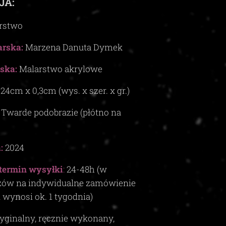
JA:
rstwo
rska:
Marzena Danuta Dymek
ska:
Malarstwo akrylowe
x
24
cm x
0,3c
m (wys. x szer. x gr.)
Twarde podobrazie (płótno na
:
2024
termin wysyłki
:
24-48
h (w
zów na indywidualne zamówienie
i wynosi ok.
1
tygodnia)
yginalny, ręcznie wykonany,