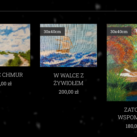
30x40cm
30x40cm
ALCE Z
IOŁEM
,00
zł
UKŁON KU
ZATOKA
WSPOMNIEŃ
215,
180,00
zł