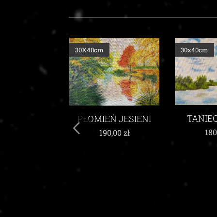
30x40cm
30x40cm
TANIEC CHMUR
EŃ JESIENI
W W
ŻYW
180,00
zł
90,00
zł
200