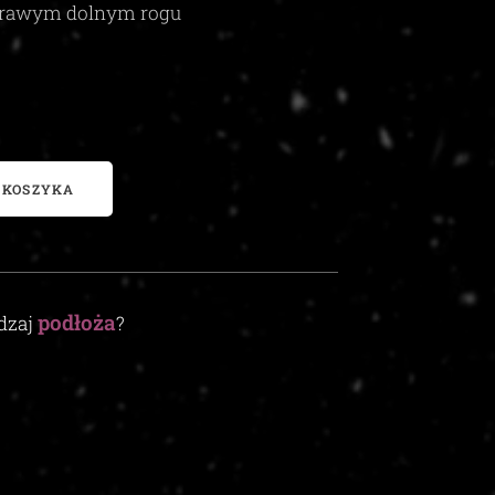
rawym dolnym rogu
 KOSZYKA
podłoża
odzaj
?