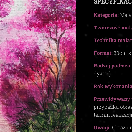
SPECYFIKAC
Kategoria:
Mala
Twórczość mala
Technika malar
Format:
30
cm 
Rodzaj podłoża:
dykcie)
Rok wykonania
Przewidywany 
przypadku obra
termin realizacj
Uwagi:
Obraz or