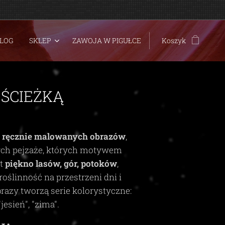
LOG
SKLEP
ZAWOJA W PIGUŁCE
Koszyk
 ŚCIEŻKĄ
t
ręcznie malowanych obrazów
,
ych pejzaże, których motywem
st
piękno lasów, gór, potoków
,
roślinność na przestrzeni dni i
brazy tworzą serie kolorystyczne:
"jesień", "zima"
.