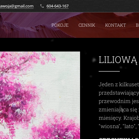
.zawoja@gmail.com
604-643-167
POKOJE
CENNIK
KONTAKT
B
LILIOWĄ
Jeden z kilkuse
przedstawiając
przewodnim je
zmieniająca się 
miesięcy. Krajo
"wiosna", "lato", 