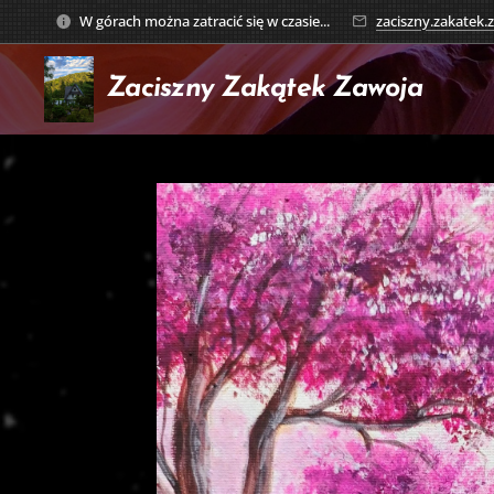
W górach można zatracić się w czasie...
zaciszny.zakatek
Zaciszny Zakątek
Zawoja