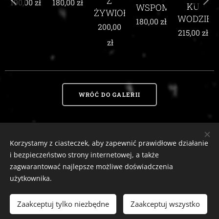
Z
180,00
zł
190,00
zł
KU
WSPOMNIEŃ
ŻYWIOŁEM
WODZIE
180,00
zł
200,00
215,00
zł
zł
WRÓĆ DO GALERII
Korzystamy z ciasteczek, aby zapewnić prawidłowe działanie
Zaciszny Zakątek Zawoja
|
Zawoja 1811, 34-222 Zawoja, woj. małopolskie
i bezpieczeństwo strony internetowej, a także
Email:
zaciszny.zakatek.zawoja@gmail.com |
Tel:
604-643-167 |
2026
zagwarantować najlepsze możliwe doświadczenia
tutaj
Ciasteczka
Odstąp od umowy
użytkownika.
Zaakceptuj tylko niezbędne
Zaakceptuj wszystko
WŁÓŻ DO KOSZYKA