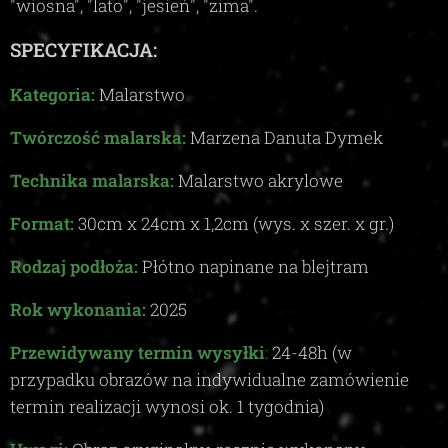
"wiosna", "lato", "jesień", "zima"
.
SPECYFIKACJA:
Kategoria:
Malarstwo
Twórczość malarska:
Marzena Danuta Dymek
Technika malarska:
Malarstwo akrylowe
Format:
30
cm x
24
cm x
1,2c
m (wys. x szer. x gr.)
Rodzaj podłoża:
Płótno napinane na blejtram
Rok wykonania:
2025
Przewidywany termin wysyłki
:
24-48
h (w
przypadku obrazów na indywidualne zamówienie
termin realizacji wynosi ok.
1
tygodnia)