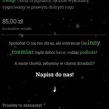
Uwagi:
Obraz oryginalny, ręcznie wykonany,
sygnowany w prawym dolnym rogu
85,00
zł
bez kosztów wysyłki
inny
Spodobał Ci się ten obraz, ale interesuje Cię
rozmiar
podłoża
, bądź dobór
barw
, rodzaj
?
A może chcesz, żebyśmy w czymś doradzili
?
Napisz do nas!
Prosimy tu zaznaczyć