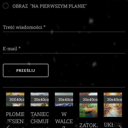
OBRAZ "NA PIERWSZYM PLANIE"
Treść wiadomości
E-mail
PRZEŚLIJ
m
30X40cm
30x40cm
30x40cm
30x40cm
30x40cm
TANIEC
PŁOMIEŃ
TE
W
CHMUR
JESIENI
E
WALCE
UKŁON
ZATOKA