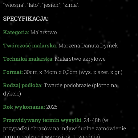
"wiosna", "lato", "jesień", "zima"
.
SPECYFIKACJA:
Kategoria:
Malarstwo
Twórczość malarska:
Marzena Danuta Dymek
Technika malarska:
Malarstwo akrylowe
Format:
30
cm x
24
cm x
0,3c
m (wys. x szer. x gr.)
Rodzaj podłoża:
Twarde podobrazie (płótno na
dykcie)
Rok wykonania:
2025
Przewidywany termin wysyłki
:
24-48
h (w
przypadku obrazów na indywidualne zamówienie
termin realizacji wynosi ok.
1
tygodnia)