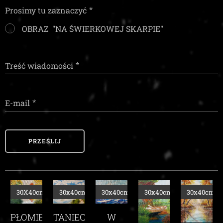
Prosimy tu zaznaczyć
OBRAZ "NA ŚWIERKOWEJ SKARPIE"
Treść wiadomości
E-mail
PRZEŚLIJ
m
30x40cm
30x40cm
30x40cm
30x40cm
30x40cm
TANIEC
EŃ
W