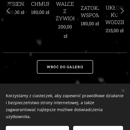
CHMUR
I
WALCE
UKŁON
ZATOKA
WŚRÓD
Z
180,00
zł
KU
WSPOMNIEŃ
KARMIN
ŻYWIOŁEM
WODZIE
MAKÓW
180,00
zł
200,00
215,00
zł
210,00
zł
zł
WRÓĆ DO GALERII
Korzystamy z ciasteczek, aby zapewnić prawidłowe działanie
Zaciszny Zakątek Zawoja
|
Zawoja 1811, 34-222 Zawoja, woj. małopolskie
i bezpieczeństwo strony internetowej, a także
Email:
zaciszny.zakatek.zawoja@gmail.com |
Tel:
604-643-167 |
2026
zagwarantować najlepsze możliwe doświadczenia
tutaj
Ciasteczka
Odstąp od umowy
użytkownika.