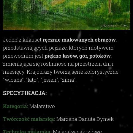
Jeden z kilkuset
ręcznie malowanych obrazów
,
przedstawiających pejzaże, których motywem
przewodnim jest
piękno lasów, gór, potoków
,
zmieniająca się roślinność na przestrzeni dni i
miesięcy. Krajobrazy tworzą serie kolorystyczne:
"wiosna", "lato", "jesień", "zima"
.
SPECYFIKACJA:
Kategoria:
Malarstwo
Twórczość malarska:
Marzena Danuta Dymek
Technika malarska:
Malarstwo akrylowe