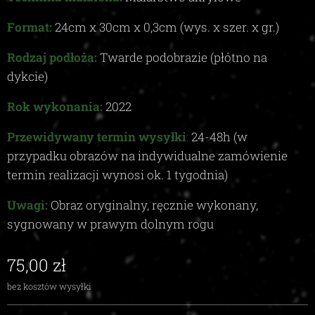
Format:
24
cm x
30
cm x
0,3c
m (wys. x szer. x gr.)
Rodzaj podłoża:
Twarde podobrazie (płótno na
dykcie)
Rok wykonania:
2022
Przewidywany termin wysyłki
:
24-48
h (w
przypadku obrazów na indywidualne zamówienie
termin realizacji wynosi ok.
1
tygodnia)
Uwagi:
Obraz oryginalny, ręcznie wykonany,
sygnowany w prawym dolnym rogu
75,00
zł
bez kosztów wysyłki