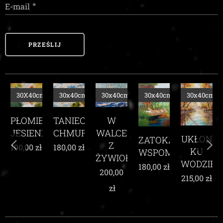
E-mail
PRZEŚLIJ
m
30X40cm
30x40cm
30x40cm
30x40cm
30x40cm
TANIEC
PŁOMIEŃ
TE
W
CHMUR
JESIENI
E
WALCE
UKŁON
ZATOKA
Z
180,00
zł
190,00
zł
KU
WSPOMNIEŃ
ŻYWIOŁEM
WODZIE
180,00
zł
200,00
215,00
zł
zł