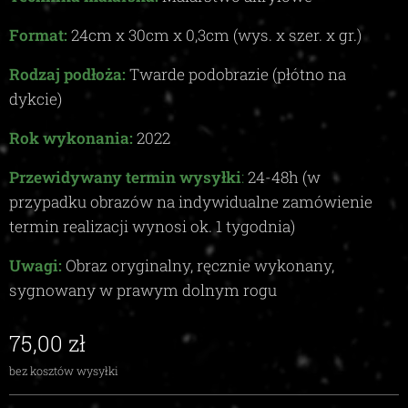
Format:
24
cm x
30
cm x
0,3c
m (wys. x szer. x gr.)
Rodzaj podłoża:
Twarde podobrazie (płótno na
dykcie)
Rok wykonania:
2022
Przewidywany termin wysyłki
:
24-48
h (w
przypadku obrazów na indywidualne zamówienie
termin realizacji wynosi ok.
1
tygodnia)
Uwagi:
Obraz oryginalny, ręcznie wykonany,
sygnowany w prawym dolnym rogu
75,00
zł
bez kosztów wysyłki