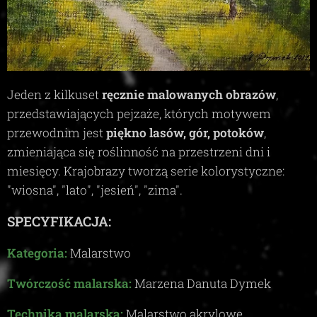
Jeden z kilkuset
ręcznie malowanych obrazów
,
przedstawiających pejzaże, których motywem
przewodnim jest
piękno lasów, gór, potoków
,
zmieniająca się roślinność na przestrzeni dni i
miesięcy. Krajobrazy tworzą serie kolorystyczne:
"wiosna", "lato", "jesień", "zima"
.
SPECYFIKACJA:
Kategoria:
Malarstwo
Twórczość malarska:
Marzena Danuta Dymek
Technika malarska:
Malarstwo akrylowe