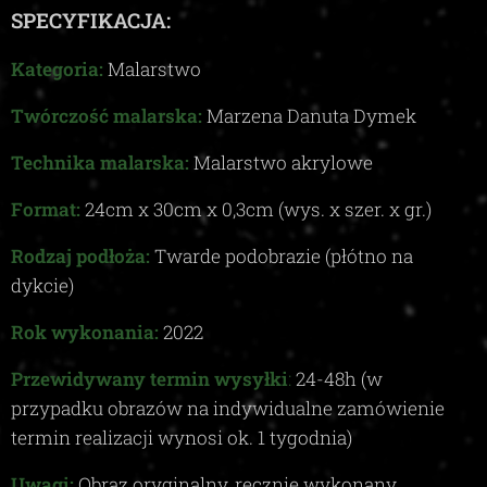
SPECYFIKACJA:
Kategoria:
Malarstwo
Twórczość malarska:
Marzena Danuta Dymek
Technika malarska:
Malarstwo akrylowe
Format:
24
cm x
30
cm x
0,3c
m (wys. x szer. x gr.)
Rodzaj podłoża:
Twarde podobrazie (płótno na
dykcie)
Rok wykonania:
2022
Przewidywany termin wysyłki
:
24-48
h (w
przypadku obrazów na indywidualne zamówienie
termin realizacji wynosi ok.
1
tygodnia)
Uwagi:
Obraz oryginalny, ręcznie wykonany,