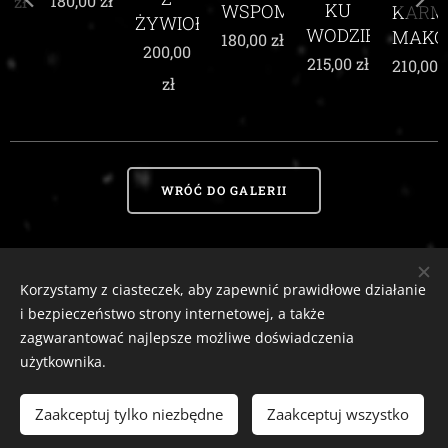
180,00
zł
KU
WSPOMNIEŃ
KARMIN
ŻYWIOŁEM
WODZIE
MAKÓW
180,00
zł
200,00
215,00
zł
210,00
zł
zł
WRÓĆ DO GALERII
Korzystamy z ciasteczek, aby zapewnić prawidłowe działanie
Zaciszny Zakątek Zawoja
|
Zawoja 1811, 34-222 Zawoja, woj. małopolskie
i bezpieczeństwo strony internetowej, a także
Email:
zaciszny.zakatek.zawoja@gmail.com |
Tel:
604-643-167 |
2026
zagwarantować najlepsze możliwe doświadczenia
tutaj
Ciasteczka
Odstąp od umowy
użytkownika.
Zaakceptuj tylko niezbędne
Zaakceptuj wszystko
WŁÓŻ DO KOSZYKA