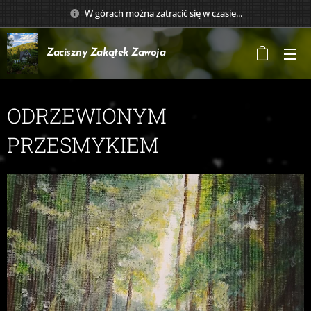
W górach można zatracić się w czasie...
Zaciszny Zakątek
Zawoja
ODRZEWIONYM
PRZESMYKIEM