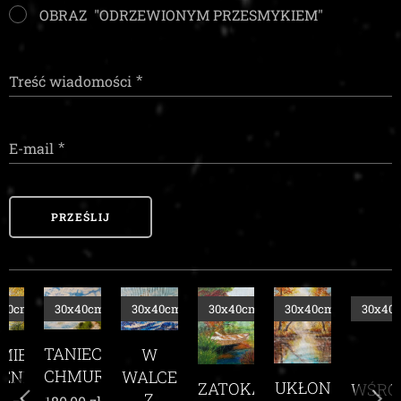
OBRAZ "ODRZEWIONYM PRZESMYKIEM"
Treść wiadomości
E-mail
PRZEŚLIJ
m
30x40cm
30x40cm
30x40cm
30x40cm
30x40cm
TANIEC
EŃ
W
CHMUR
I
WALCE
UKŁON
ZATOKA
WŚRÓD
Z