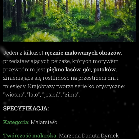
Jeden z kilkuset
ręcznie malowanych obrazów
,
przedstawiających pejzaże, których motywem
przewodnim jest
piękno lasów, gór, potoków
,
zmieniająca się roślinność na przestrzeni dni i
miesięcy. Krajobrazy tworzą serie kolorystyczne:
"wiosna", "lato", "jesień", "zima"
.
SPECYFIKACJA:
Kategoria:
Malarstwo
Twórczość malarska:
Marzena Danuta Dymek