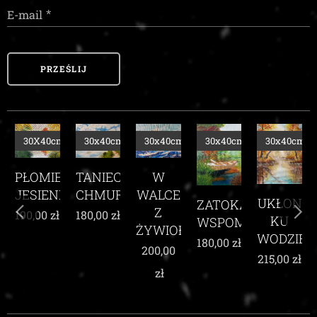
E-mail
PRZEŚLIJ
m
30X40cm
30x40cm
30x40cm
30x40cm
30x40cm
TANIEC
PŁOMIEŃ
TE
W
CHMUR
JESIENI
E
WALCE
UKŁON
ZATOKA
Z
180,00
zł
190,00
zł
KU
WSPOMNIEŃ
ŻYWIOŁEM
WODZIE
180,00
zł
200,00
215,00
zł
zł