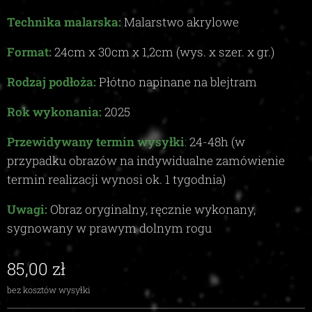
Technika malarska:
Malarstwo akrylowe
Format:
24
cm x 30cm x
1,2c
m (wys. x szer. x gr.)
Rodzaj podłoża:
Płótno napinane na blejtram
Rok wykonania:
2025
Przewidywany termin wysyłki
:
24-48
h (w
przypadku obrazów na indywidualne zamówienie
termin realizacji wynosi ok.
1
tygodnia)
Uwagi:
Obraz oryginalny, ręcznie wykonany,
sygnowany w prawym dolnym rogu
85,00
zł
bez kosztów wysyłki