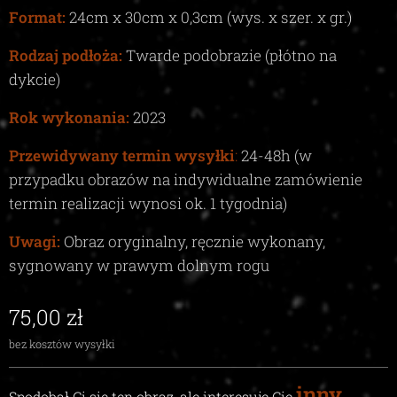
Format:
24
cm x
30
cm x
0,3c
m (wys. x szer. x gr.)
Rodzaj podłoża:
Twarde podobrazie (płótno na
dykcie)
Rok wykonania:
2023
Przewidywany termin wysyłki
:
24-48
h (w
przypadku obrazów na indywidualne zamówienie
termin realizacji wynosi ok.
1
tygodnia)
Uwagi:
Obraz oryginalny, ręcznie wykonany,
sygnowany w prawym dolnym rogu
75,00
zł
bez kosztów wysyłki
inny
Spodobał Ci się ten obraz, ale interesuje Cię