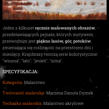
Jeden z kilkuset
ręcznie malowanych obrazów
,
przedstawiających pejzaże, których motywem
przewodnim jest
piękno lasów, gór, potoków
,
zmieniająca się roślinność na przestrzeni dni i
miesięcy. Krajobrazy tworzą serie kolorystyczne:
"wiosna", "lato", "jesień", "zima"
.
SPECYFIKACJA:
Kategoria:
Malarstwo
Twórczość malarska:
Marzena Danuta Dymek
Technika malarska:
Malarstwo akrylowe