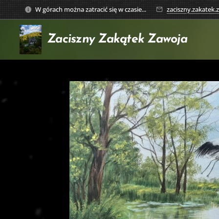
W górach można zatracić się w czasie...
zaciszny.zakatek
Zaciszny Zakątek
Zawoja