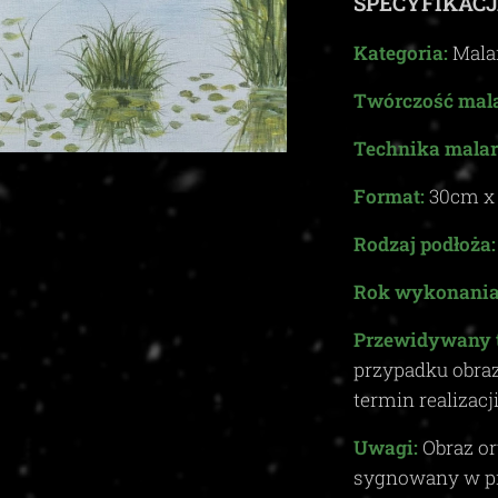
SPECYFIKACJ
Kategoria:
Mala
Twórczość mala
Technika malar
Format:
30
cm 
Rodzaj podłoża:
Rok wykonania
Przewidywany 
przypadku obra
termin realizacj
Uwagi:
Obraz or
sygnowany w p