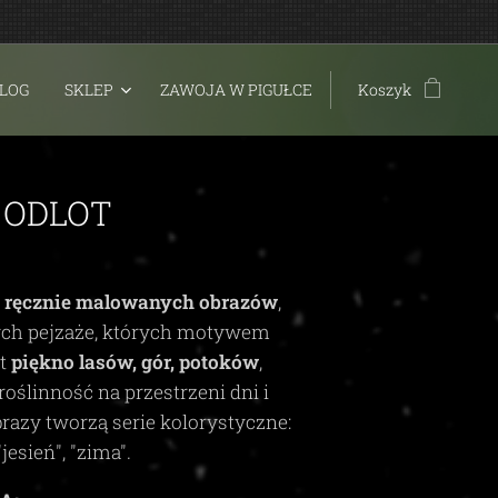
LOG
SKLEP
ZAWOJA W PIGUŁCE
Koszyk
 ODLOT
t
ręcznie malowanych obrazów
,
ych pejzaże, których motywem
st
piękno lasów, gór, potoków
,
roślinność na przestrzeni dni i
brazy tworzą serie kolorystyczne:
"jesień", "zima"
.