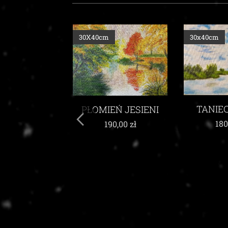
30X40cm
30x40cm
TANIE
PŁOMIEŃ JESIENI
TE ODBICIE
180
190,00
zł
80,00
zł