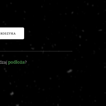
 KOSZYKA
podłoża
odzaj
?