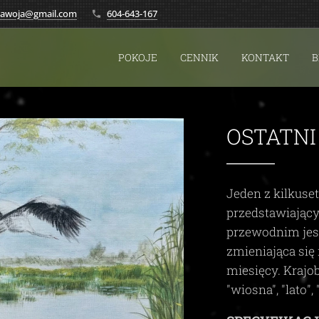
.zawoja@gmail.com
604-643-167
POKOJE
CENNIK
KONTAKT
B
OSTATNI
Jeden z kilkuse
przedstawiając
przewodnim je
zmieniająca się 
miesięcy. Krajo
"wiosna", "lato", 