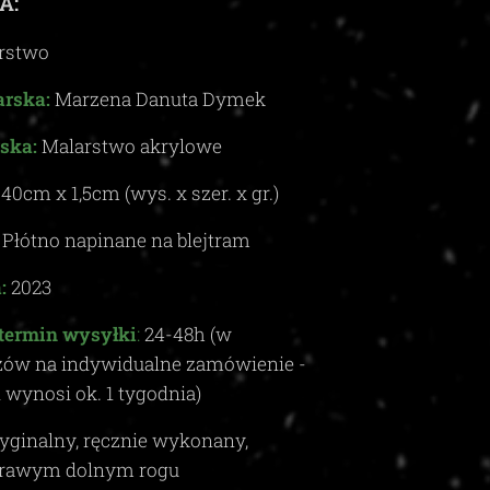
A:
rstwo
rska:
Marzena Danuta Dymek
ska:
Malarstwo akrylowe
x
40
cm x 1,5
c
m (wys. x szer. x gr.)
Płótno napinane na blejtram
:
2023
termin wysyłki
:
24-48
h (w
zów na indywidualne zamówienie -
i wynosi ok.
1
tygodnia)
yginalny, ręcznie wykonany,
rawym dolnym rogu