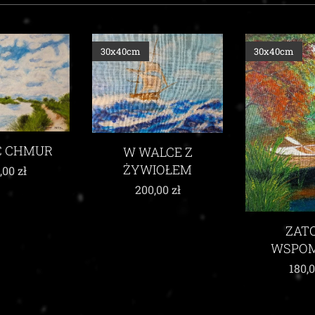
30x40cm
30x40cm
C CHMUR
W WALCE Z
ŻYWIOŁEM
,00
zł
200,00
zł
ZAT
WSPO
180,