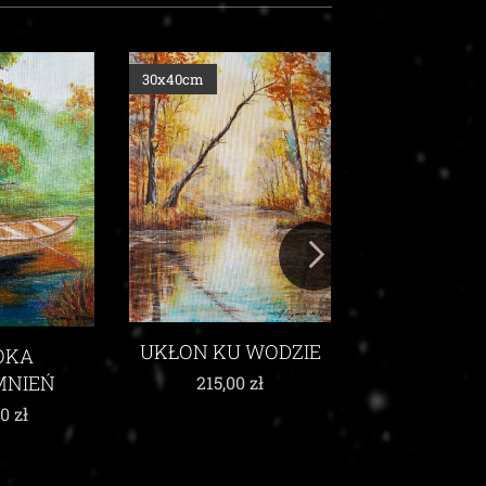
30x40cm
30x40cm
UKŁON KU WODZIE
OKA
WŚR
MNIEŃ
KARMIN
215,00
zł
MAK
00
zł
210,00