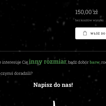
150,00
zł
bez kosztów wysyłki
WŁÓŻ DO
inny
rozmiar
e interesuje Cię
, bądź dobór
barw
, r
czymś doradzili
?
Napisz do nas!