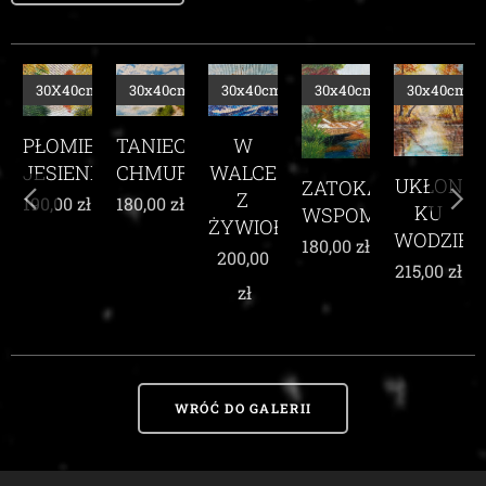
X40cm
30x40cm
30x40cm
30x40cm
30x40cm
30x40
TANIEC
MIEŃ
W
CHMUR
IENI
WALCE
UKŁON
ZATOKA
WŚRÓ
Z
180,00
zł
00
zł
KU
WSPOMNIEŃ
KARM
ŻYWIOŁEM
WODZIE
MAK
180,00
zł
200,00
215,00
zł
210,00
z
zł
WRÓĆ DO GALERII