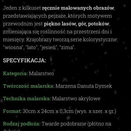
Jeden z kilkuset
ręcznie malowanych obrazów
,
przedstawiających pejzaże, których motywem
przewodnim jest
piękno lasów, gór, potoków
,
zmieniająca się roślinność na przestrzeni dni i
miesięcy. Krajobrazy tworzą serie kolorystyczne:
"wiosna", "lato", "jesień", "zima"
.
SPECYFIKACJA:
Kategoria:
Malarstwo
Twórczość malarska:
Marzena Danuta Dymek
Technika malarska:
Malarstwo akrylowe
Format:
30
cm x
24
cm x
0,3c
m (wys. x szer. x gr.)
Rodzaj podłoża:
Twarde podobrazie (płótno na