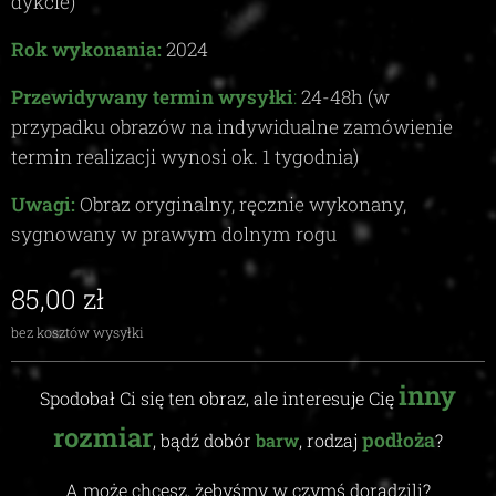
dykcie)
Rok wykonania:
2024
Przewidywany termin wysyłki
:
24-48
h (w
przypadku obrazów na indywidualne zamówienie
termin realizacji wynosi ok.
1
tygodnia)
Uwagi:
Obraz oryginalny, ręcznie wykonany,
sygnowany w prawym dolnym rogu
85,00
zł
bez kosztów wysyłki
inny
Spodobał Ci się ten obraz, ale interesuje Cię
rozmiar
podłoża
, bądź dobór
barw
, rodzaj
?
A może chcesz, żebyśmy w czymś doradzili
?