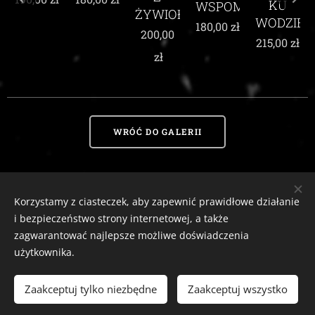
KU
WSPOMNIEŃ
KARMIN
ŻYWIOŁEM
WODZIE
MAKÓW
180,00
zł
200,00
215,00
zł
210,00
zł
zł
WRÓĆ DO GALERII
Korzystamy z ciasteczek, aby zapewnić prawidłowe działanie
Zaciszny Zakątek Zawoja
|
Zawoja 1811, 34-222 Zawoja, woj. małopolskie
i bezpieczeństwo strony internetowej, a także
Email:
zaciszny.zakatek.zawoja@gmail.com |
Tel:
604-643-167 |
2026
zagwarantować najlepsze możliwe doświadczenia
tutaj
Ciasteczka
Odstąp od umowy
użytkownika.
Zaakceptuj tylko niezbędne
Zaakceptuj wszystko
WŁÓŻ DO KOSZYKA