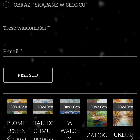
OBRAZ "SKĄPANE W SŁOŃCU"
Treść wiadomości
E-mail
PRZEŚLIJ
m
30x40cm
30x40cm
30x40cm
30x40cm
30x40cm
TANIEC
EŃ
W
CHMUR
I
WALCE
UKŁON
ZATOKA
WŚRÓD
Z
180,00
zł