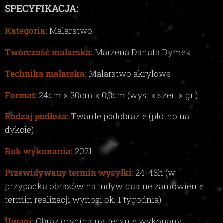
SPECYFIKACJA:
Kategoria:
Malarstwo
Twórczość malarska:
Marzena Danuta Dymek
Technika malarska:
Malarstwo akrylowe
Format:
24
cm x
30
cm x
0,3c
m (wys. x szer. x gr.)
Rodzaj podłoża:
Twarde podobrazie (płótno na
dykcie)
Rok wykonania:
2021
Przewidywany termin wysyłki
:
24-48
h (w
przypadku obrazów na indywidualne zamówienie
termin realizacji wynosi ok.
1
tygodnia)
Uwagi:
Obraz oryginalny, ręcznie wykonany,