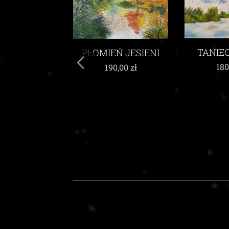
TANIEC CHMUR
EŃ JESIENI
W W
ŻYW
180,00
zł
90,00
zł
200