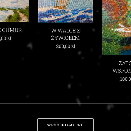
ALCE Z
IOŁEM
,00
zł
UKŁON KU
ZATOKA
WSPOMNIEŃ
215,
180,00
zł
WRÓĆ DO GALERII