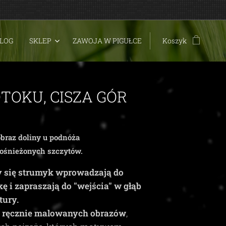
LOG
SKLEP
ZAWOJA W PIGUŁCE
Koszyk
TOKU, CISZA GÓR
jobraz doliny u podnóża
 ośnieżonych szczytów.
cy się strumyk wprowadzają do
 i zapraszają do "wejścia" w głąb
tury.
t
ręcznie malowanych obrazów
,