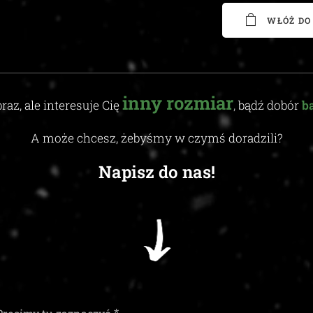
WŁÓŻ DO
inny
rozmiar
raz, ale interesuje Cię
,
bądź dobór
b
A może chcesz, żebyśmy w czymś doradzili
?
Napisz do nas!