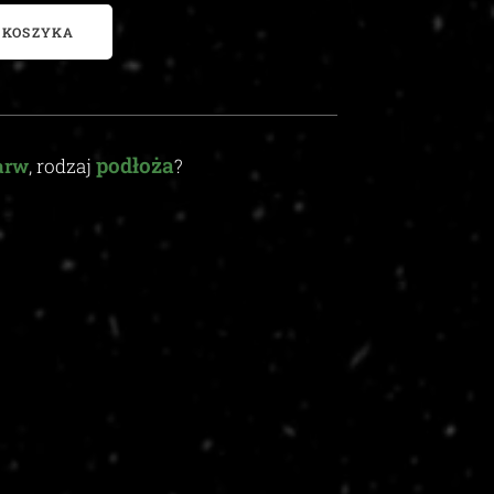
 KOSZYKA
podłoża
arw
, rodzaj
?