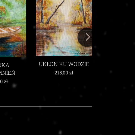
WAKACJE 
210,00
 WODZIE
WŚRÓD
KARMINOWYCH
00
zł
MAKÓW
210,00
zł