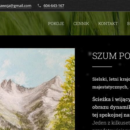
.zawoja@gmail.com
604-643-167
POKOJE
CENNIK
KONTAKT
B
SZUM PO
Sielski, letni kra
majestatycznych,
Ścieżka i wiją
obrazu dynamikę
tej spokojnej na
Jeden z kilkuse