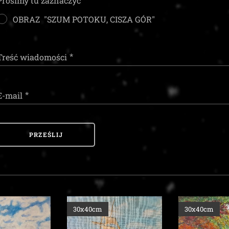
Prosimy tu zaznaczyć
OBRAZ "SZUM POTOKU, CISZA GÓR"
Treść wiadomości
E-mail
PRZEŚLIJ
30x40cm
30x40cm