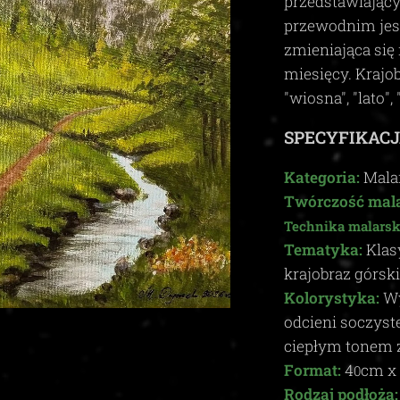
przedstawiając
przewodnim je
zmieniająca się 
miesięcy. Krajo
"wiosna", "lato", 
SPECYFIKACJ
Kategoria:
Mala
Twórczość mala
Technika malarsk
Tematyka:
Klas
krajobraz górski
Kolorystyka:
Wy
odcieni soczyste
ciepłym tonem 
Format:
4
cm x
0
Rodzaj podłoża: