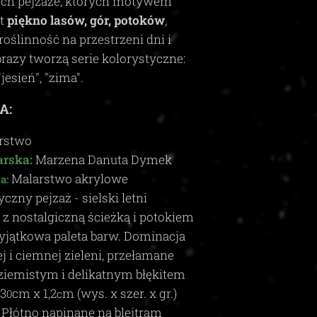
ych pejzaże, których motywem
st
piękno lasów, gór, potoków
,
roślinność na przestrzeni dni i
brazy tworzą serie kolorystyczne:
"jesień", "zima"
.
A:
rstwo
rska:
Marzena Danuta Dymek
Malarstwo akrylowe
a:
yczny pejzaż - sielski letni
 z nostalgiczną ścieżką i potokiem
jątkowa paleta barw. Dominacja
j i ciemnej zieleni, przełamane
ziemistym i delikatnym błękitem
 3
cm x 1,2
m (wys. x szer. x gr.)
0
c
Płótno napinane na blejtram