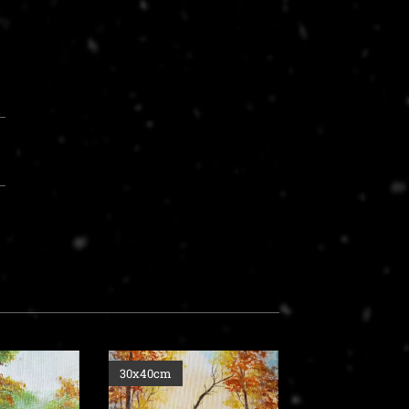
30x40cm
30X40cm