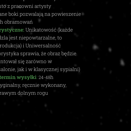
to z pracowni artysty
e boki pozwalają na powieszenie
ch obramowań
rystyczne:
Unikatowość (każde
zla jest niepowtarzalne, to
produkcja) i Uniwersalność
rystyka sprawia, że obraz będzie
entował się zarówno w
onie, jak i w klasycznej sypialni)
termin wysyłki
:
h
24-48
yginalny, ręcznie wykonany,
rawym dolnym rogu