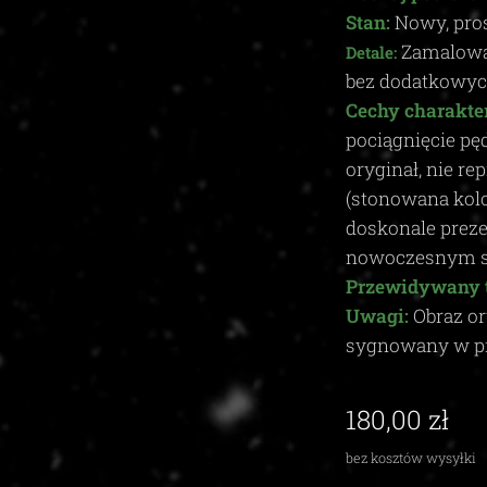
Stan:
Nowy, pros
Zamalowan
Detale:
bez dodatkowy
Cechy charakte
pociągnięcie pęd
oryginał, nie re
(stonowana kolo
doskonale prez
nowoczesnym sal
Przewidywany 
Uwagi:
Obraz or
sygnowany w p
180,00
zł
bez kosztów wysyłki