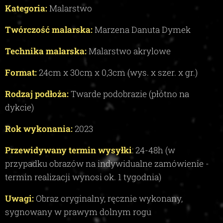
Kategoria:
Malarstwo
Twórczość malarska:
Marzena Danuta Dymek
Technika malarska:
Malarstwo akrylowe
Format:
24
cm x
30
cm x 0,3
c
m (wys. x szer. x gr.)
Rodzaj podłoża:
Twarde podobrazie (płótno na
dykcie)
Rok wykonania:
2023
Przewidywany termin wysyłki
:
24-48
h (w
przypadku obrazów na indywidualne zamówienie -
termin realizacji wynosi ok.
1
tygodnia)
Uwagi:
Obraz oryginalny, ręcznie wykonany,
sygnowany w prawym dolnym rogu