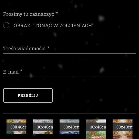
Prosimy tu zaznaczyć
OBRAZ "TONĄC W ŻÓŁCIENIACH"
Treść wiadomości
E-mail
PRZEŚLIJ
m
30x40cm
30x40cm
30x40cm
30x40cm
30x40cm