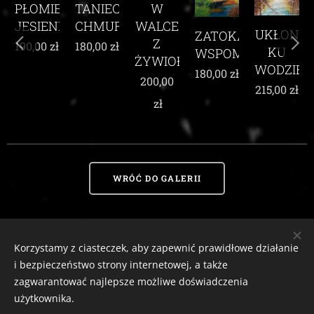
TANIEC
EŃ
W
CHMUR
I
WALCE
UKŁON
ZATOKA
WŚRÓD
Z
180,00
zł
KU
WSPOMNIEŃ
KARMIN
ŻYWIOŁEM
WODZIE
MAKÓW
180,00
zł
200,00
215,00
zł
210,00
zł
zł
WRÓĆ DO GALERII
Korzystamy z ciasteczek, aby zapewnić prawidłowe działanie
Zaciszny Zakątek Zawoja
|
Zawoja 1811, 34-222 Zawoja, woj. małopolskie
i bezpieczeństwo strony internetowej, a także
Email:
zaciszny.zakatek.zawoja@gmail.com |
Tel:
604-643-167 |
2026
zagwarantować najlepsze możliwe doświadczenia
tutaj
Ciasteczka
Odstąp od umowy
użytkownika.