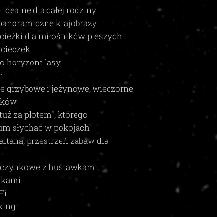
 idealne dla całej rodziny
 panoramiczne krajobrazy
ieżki dla miłośników pieszych i
cieczek
po horyzont lasy
i
je grzybowe i jeżynowe, wieczorne
lików
tuż za płotem", którego
zum słychać w pokojach
, altana, przestrzeń zabaw dla
oczynkowe z huśtawkami,
akami
Fi
king