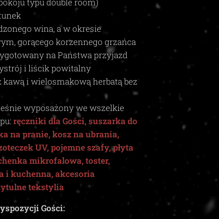
okoju typu double room)
tunek
dzonego wina, a w okresie
ym, gorącego korzennego grzańca
rzygotowany na Państwa przyjazd
trój i liścik powitalny
z kawą i wielosmakową herbatą bez
eśnie wyposażony we wszelkie
ypu:
ręczniki dla Gości, suszarka do
a na pranie, kosz na ubrania,
czoteczek UV, pojemne szafy, płyta
chenka mikrofalowa, toster,
a i kuchenna, akcesoria
zytulne tekstylia
yspozycji Gości: