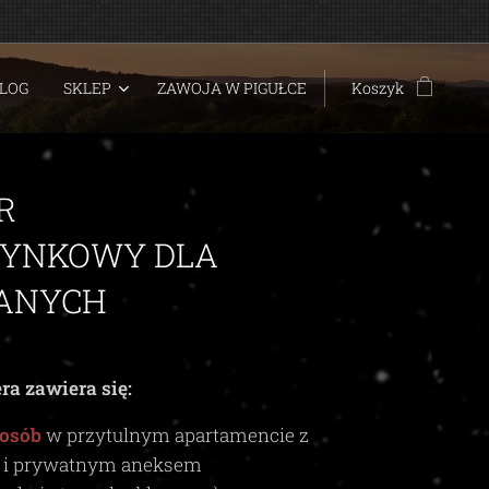
LOG
SKLEP
ZAWOJA W PIGUŁCE
Koszyk
R
YNKOWY DLA
ANYCH
ra zawiera się:
 osób
w przytulnym apartamencie z
ą i prywatnym aneksem