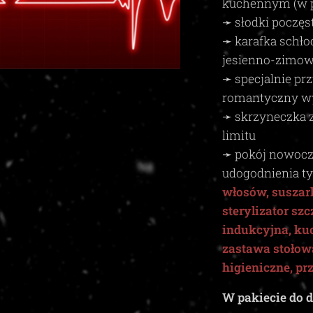
kuchennym (w p
➛ słodki poczęs
➛ karafka schło
jesienno-zimow
➛ specjalnie p
romantyczny wys
➛ skrzyneczka 
limitu
➛ pokój nowocz
udogodnienia t
włosów, suszark
sterylizator sz
indukcyjna, ku
zastawa stołow
higieniczne, pr
W pakiecie do d