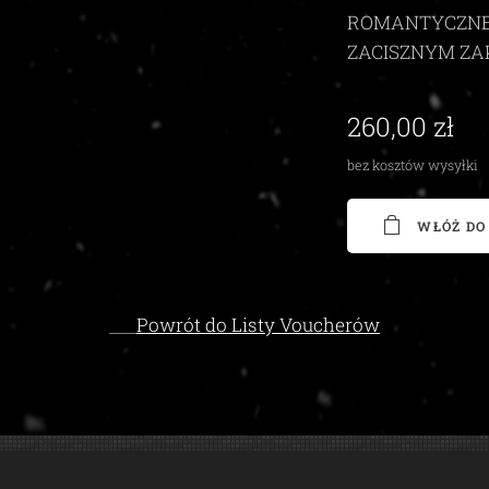
ROMANTYCZNE
ZACISZNYM Z
260,00
zł
bez kosztów wysyłki
WŁÓŻ DO
👈
Powrót do Listy Voucherów
Zaciszny Zakątek Zawoja
|
Zawoja 1811, 34-222 Zawoja, woj. małopolskie