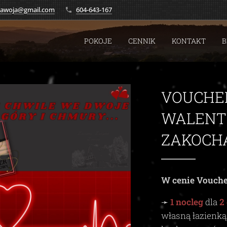
.zawoja@gmail.com
604-643-167
POKOJE
CENNIK
KONTAKT
B
VOUCHE
WALENT
ZAKOCH
W cenie Vouche
➛
1 nocleg
dla
2
własną łazienk