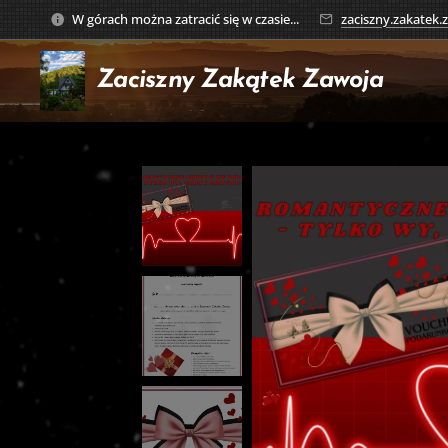
W górach można zatracić się w czasie...
zaciszny.zakatek
Zaciszny Zakątek
Zawoja