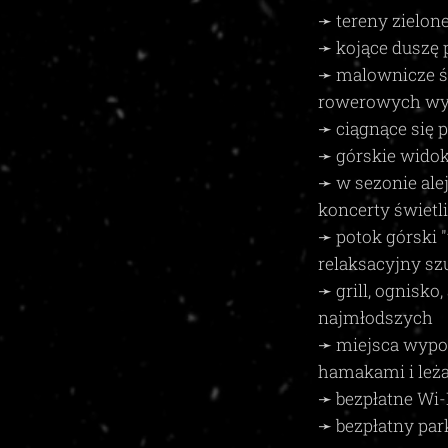
➛ tereny zielone
➛ kojące duszę
➛ malownicze śc
rowerowych wy
➛ ciągnące się 
➛ górskie widok
➛ w sezonie ale
koncerty świet
➛ potok górski "
relaksacyjny s
➛ grill, ognisko
najmłodszych
➛ miejsca wyp
hamakami i leż
➛ bezpłatne Wi-
➛ bezpłatny par