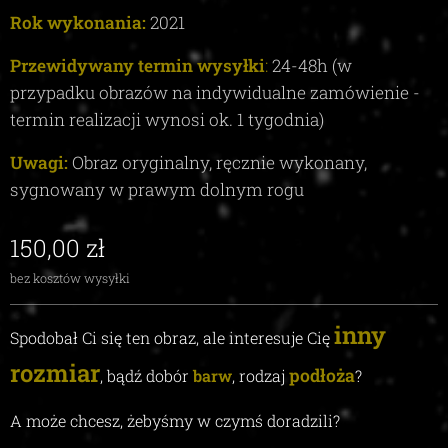
Rok wykonania:
2021
Przewidywany termin wysyłki
:
24-48
h (w
przypadku obrazów na indywidualne zamówienie -
termin realizacji wynosi ok.
1
tygodnia)
Uwagi:
Obraz oryginalny, ręcznie wykonany,
sygnowany w prawym dolnym rogu
150,00
zł
bez kosztów wysyłki
inny
Spodobał Ci się ten obraz, ale interesuje Cię
rozmiar
podłoża
, bądź dobór
barw
, rodzaj
?
A może chcesz, żebyśmy w czymś doradzili
?