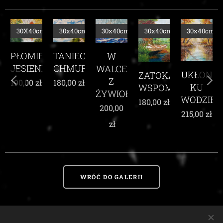
m
30X40cm
30x40cm
30x40cm
30x40cm
30x40cm
TANIEC
PŁOMIEŃ
TE
W
CHMUR
JESIENI
E
WALCE
UKŁON
ZATOKA
Z
180,00
zł
190,00
zł
KU
WSPOMNIEŃ
ŻYWIOŁEM
WODZIE
180,00
zł
200,00
215,00
zł
zł
WRÓĆ DO GALERII