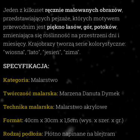
Jeden z kilkuset
ręcznie malowanych obrazów
,
przedstawiających pejzaże, których motywem
przewodnim jest
piękno lasów, gór, potoków
,
zmieniająca się roślinność na przestrzeni dni i
miesięcy. Krajobrazy tworzą serie kolorystyczne:
"wiosna", "lato", "jesień", "zima"
.
SPECYFIKACJA:
Kategoria:
Malarstwo
Twórczość malarska:
Marzena Danuta Dymek
Technika malarska:
Malarstwo akrylowe
Format:
40
cm x
30
cm x 1,5
c
m (wys. x szer. x gr.)
Rodzaj podłoża:
Płótno napinane na blejtram