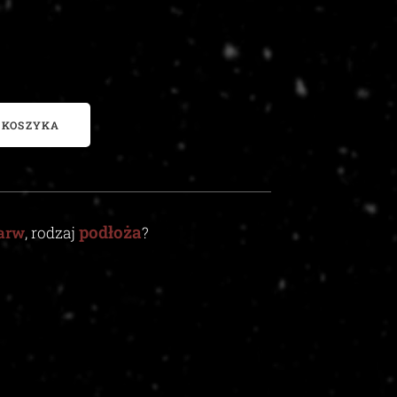
 KOSZYKA
podłoża
arw
, rodzaj
?