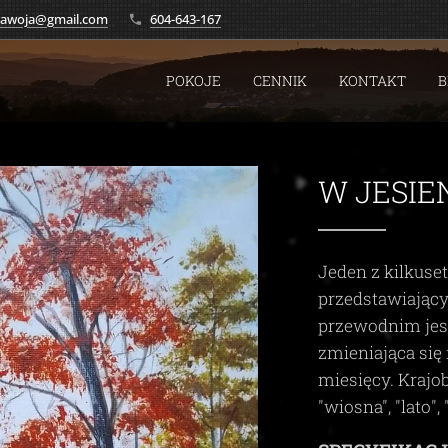
.zawoja@gmail.com
604-643-167
POKOJE
CENNIK
KONTAKT
B
W JESIE
Jeden z kilkuse
przedstawiając
przewodnim je
zmieniająca się 
miesięcy. Krajo
"wiosna", "lato", 