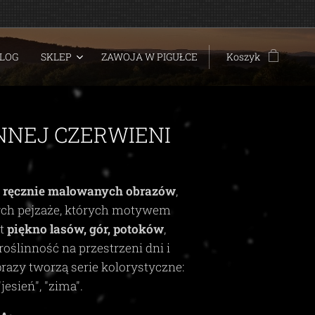
LOG
SKLEP
ZAWOJA W PIGUŁCE
Koszyk
NNEJ CZERWIENI
t
ręcznie malowanych obrazów
,
ych pejzaże, których motywem
st
piękno lasów, gór, potoków
,
roślinność na przestrzeni dni i
brazy tworzą serie kolorystyczne:
"jesień", "zima"
.