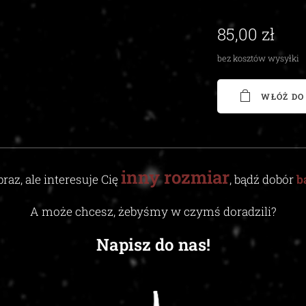
85,00
zł
bez kosztów wysyłki
WŁÓŻ DO
inny
rozmiar
braz, ale interesuje Cię
, bądź dobór
b
A może chcesz, żebyśmy w czymś doradzili
?
Napisz do nas!