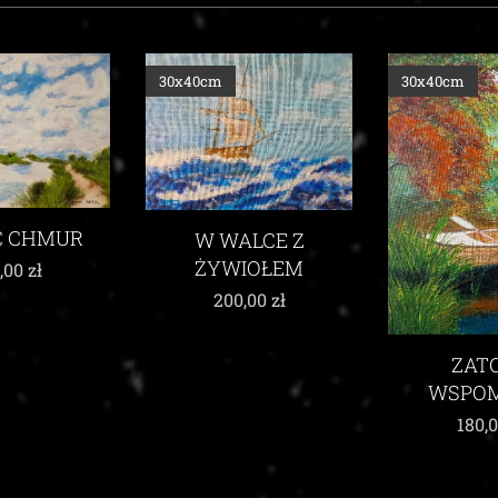
30x40cm
30x40cm
ALCE Z
IOŁEM
,00
zł
UKŁON KU
ZATOKA
WSPOMNIEŃ
215,
180,00
zł