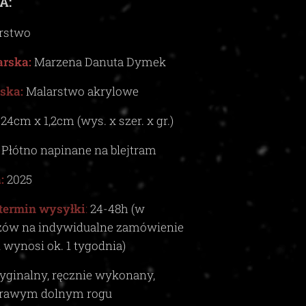
A:
rstwo
rska:
Marzena Danuta Dymek
ska:
Malarstwo akrylowe
 24cm x
1,2c
m (wys. x szer. x gr.)
Płótno napinane na blejtram
:
2025
termin wysyłki
:
24-48
h (w
zów na indywidualne zamówienie
i wynosi ok.
1
tygodnia)
yginalny, ręcznie wykonany,
rawym dolnym rogu