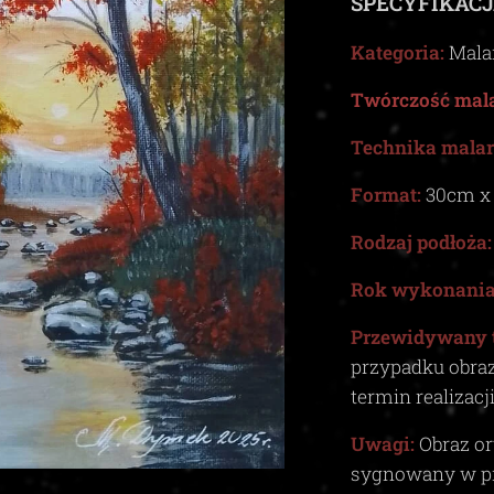
SPECYFIKACJ
Kategoria:
Mala
Twórczość mala
Technika malar
Format:
30
cm x
Rodzaj podłoża:
Rok wykonania
Przewidywany 
przypadku obra
termin realizacj
Uwagi:
Obraz or
sygnowany w p