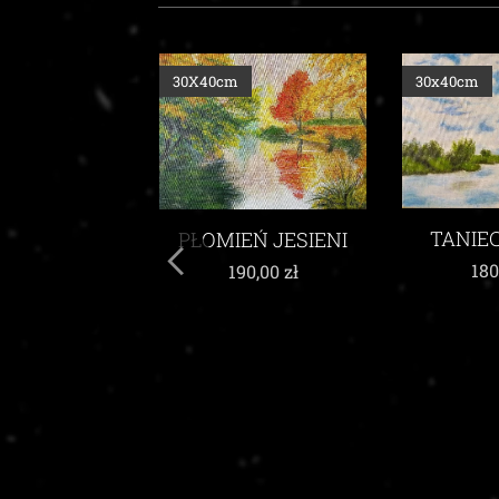
30x40cm
30x40cm
TANIEC CHMUR
EŃ JESIENI
W W
ŻYW
180,00
zł
90,00
zł
200