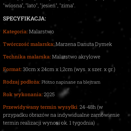
"wiosna", "lato", "jesień", "zima"
.
SPECYFIKACJA:
Kategoria:
Malarstwo
Twórczość malarska:
Marzena Danuta Dymek
Technika malarska:
Malarstwo akrylowe
Format:
30
cm x
24
cm x
1,2c
m (wys. x szer. x gr.)
Rodzaj podłoża:
Płótno napinane na blejtram
Rok wykonania:
2025
Przewidywany termin wysyłki
:
24-48
h (w
przypadku obrazów na indywidualne zamówienie
termin realizacji wynosi ok.
1
tygodnia)