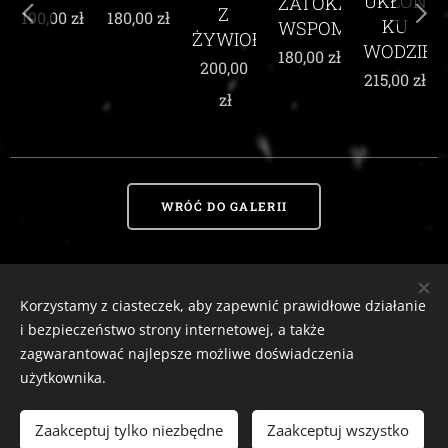
UKŁON
ZATOKA
WŚR
Z
180,00
zł
00
zł
KU
WSPOMNIEŃ
KAR
ŻYWIOŁEM
WODZIE
MAK
180,00
zł
200,00
215,00
zł
210,00
zł
WRÓĆ DO GALERII
Korzystamy z ciasteczek, aby zapewnić prawidłowe działanie
Zaciszny Zakątek Zawoja
|
Zawoja 1811, 34-222 Zawoja, woj. małopolskie
i bezpieczeństwo strony internetowej, a także
Email:
zaciszny.zakatek.zawoja@gmail.com |
Tel:
604-643-167 |
2026
zagwarantować najlepsze możliwe doświadczenia
tutaj
Ciasteczka
Odstąp od umowy
użytkownika.
Zaakceptuj tylko niezbędne
Zaakceptuj wszystko
WŁÓŻ DO KOSZYKA