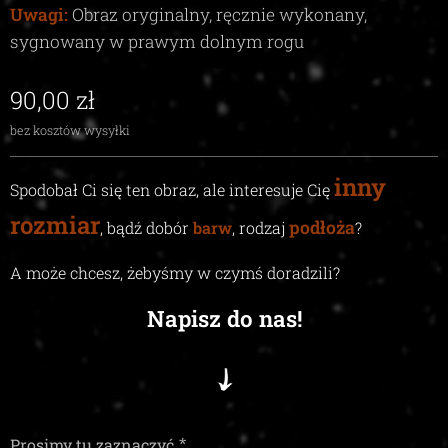
Uwagi:
Obraz oryginalny, ręcznie wykonany,
sygnowany w prawym dolnym rogu
90,00
zł
bez kosztów wysyłki
inny
Spodobał Ci się ten obraz, ale interesuje Cię
rozmiar
podłoża
, bądź dobór
barw
, rodzaj
?
A może chcesz, żebyśmy w czymś doradzili
?
Napisz do nas!
Prosimy tu zaznaczyć