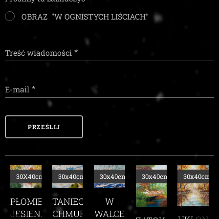
OBRAZ "W OGNISTYCH LIŚCIACH"
Treść wiadomości
E-mail
PRZEŚLIJ
X40cm
30x40cm
30x40cm
30x40cm
30x40cm
30x4
TANIEC
OMIEŃ
W
CHMUR
IENI
WALCE