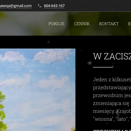
.zawoja@gmail.com
604-643-167
POKOJE
CENNIK
KONTAKT
B
W ZACIS
Jeden z kilkuse
przedstawiając
przewodnim je
zmieniająca się 
miesięcy. Krajo
"wiosna", "lato", 