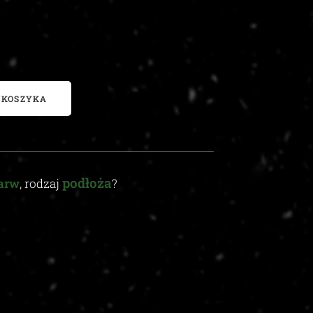
 KOSZYKA
podłoża
arw
, rodzaj
?