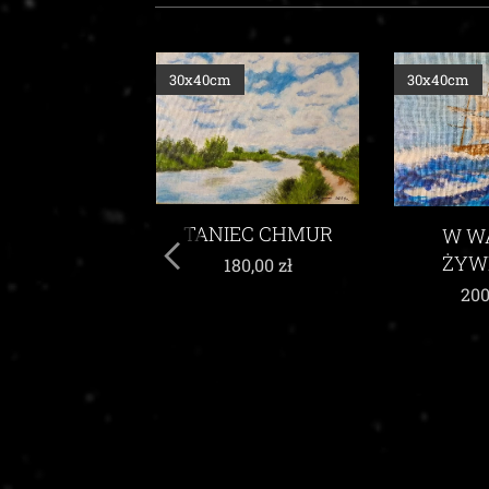
30x40cm
30x40cm
TANIEC CHMUR
EŃ JESIENI
W W
ŻYW
180,00
zł
90,00
zł
200