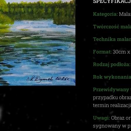
SPECYFIKACJ
Kategoria:
Mala
Twórczość mala
Technika malar
Format:
30
cm 
Rodzaj podłoża:
Rok wykonania
Przewidywany 
przypadku obra
termin realizacj
Uwagi:
Obraz or
sygnowany w p