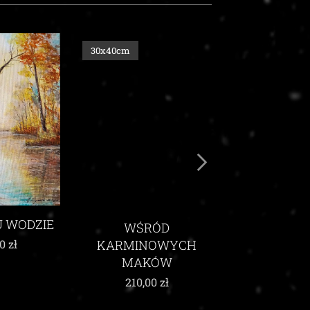
30x40cm
30X40cm
WAKACJE 
210,00
 WODZIE
WŚRÓD
KARMINOWYCH
00
zł
MAKÓW
210,00
zł