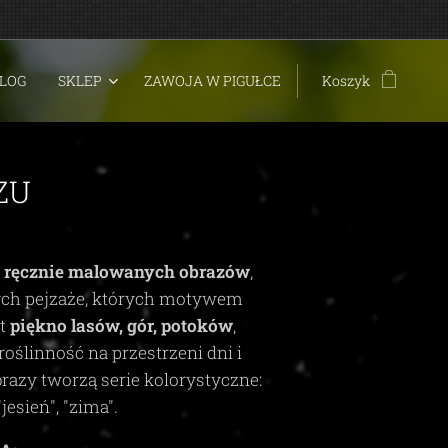
LOG
SKLEP
ZAWOJA W PIGUŁCE
Koszyk
ZU
t
ręcznie malowanych obrazów
,
ych pejzaże, których motywem
st
piękno lasów, gór, potoków
,
roślinność na przestrzeni dni i
brazy tworzą serie kolorystyczne:
"jesień", "zima"
.