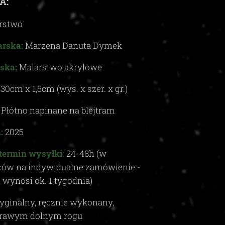
A:
rstwo
rska:
Marzena Danuta Dymek
ska:
Malarstwo akrylowe
x
30
cm x 1,5
c
m (wys. x szer. x gr.)
Płótno napinane na blejtram
:
2025
termin wysyłki
:
24-48
h (w
zów na indywidualne zamówienie -
i wynosi ok.
1
tygodnia)
yginalny, ręcznie wykonany,
rawym dolnym rogu