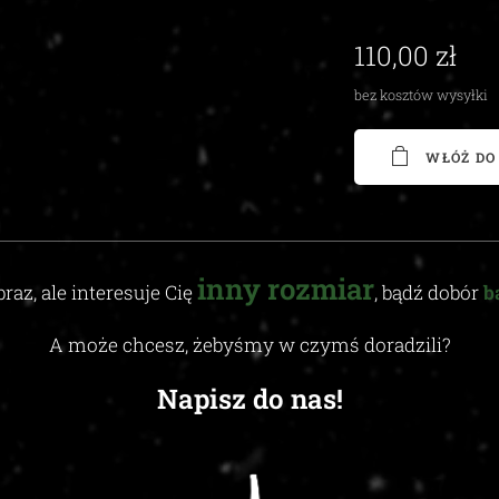
110,00
zł
bez kosztów wysyłki
WŁÓŻ DO
inny
rozmiar
braz, ale interesuje Cię
, bądź dobór
b
A może chcesz, żebyśmy w czymś doradzili
?
Napisz do nas!