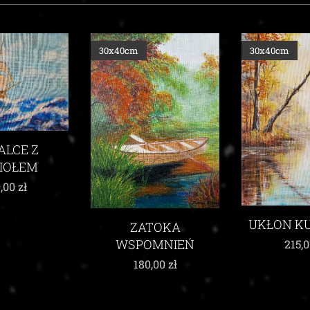
30x40cm
30x40cm
ALCE Z
IOŁEM
,00
zł
UKŁON KU
ZATOKA
WSPOMNIEŃ
215,
180,00
zł