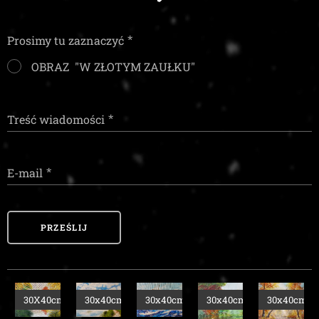
Prosimy tu zaznaczyć
OBRAZ "W ZŁOTYM ZAUŁKU"
Treść wiadomości
E-mail
PRZEŚLIJ
cm
30x40cm
30x40cm
30x40cm
30x40cm
30x40cm