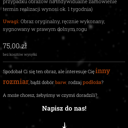
przypadku obrazów na indywidualne zamówienie
termin realizacji wynosi ok.
1
tygodnia)
Uwagi:
Obraz oryginalny, ręcznie wykonany,
sygnowany w prawym dolnym rogu
75,00
zł
bez kosztów wysyłki
inny
Spodobał Ci się ten obraz, ale interesuje Cię
rozmiar
podłoża
, bądź dobór
barw
,
rodzaj
?
A może chcesz, żebyśmy w czymś doradzili
?
Napisz do nas!