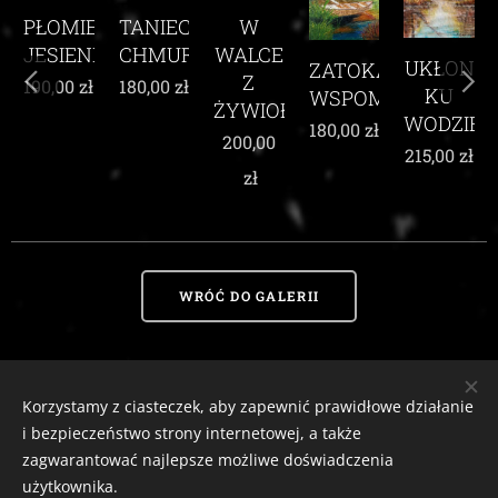
TANIEC
IEŃ
W
CHMUR
NI
WALCE
UKŁON
ZATOKA
WŚRÓD
Z
180,00
zł
ł
KU
WSPOMNIEŃ
KARMI
ŻYWIOŁEM
WODZIE
MAKÓW
180,00
zł
200,00
215,00
zł
210,00
zł
zł
WRÓĆ DO GALERII
Korzystamy z ciasteczek, aby zapewnić prawidłowe działanie
Zaciszny Zakątek Zawoja
|
Zawoja 1811, 34-222 Zawoja, woj. małopolskie
i bezpieczeństwo strony internetowej, a także
Email:
zaciszny.zakatek.zawoja@gmail.com |
Tel:
604-643-167 |
2026
zagwarantować najlepsze możliwe doświadczenia
tutaj
Ciasteczka
Odstąp od umowy
użytkownika.