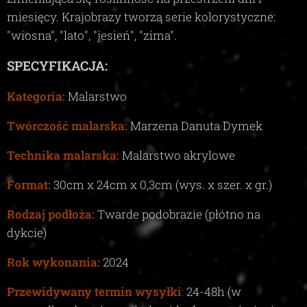
miesięcy. Krajobrazy tworzą serie kolorystyczne:
"wiosna", "lato", "jesień", "zima"
.
SPECYFIKACJA:
Kategoria:
Malarstwo
Twórczość malarska:
Marzena Danuta Dymek
Technika malarska:
Malarstwo akrylowe
Format:
30
cm x
24
cm x
0,3c
m (wys. x szer. x gr.)
Rodzaj podłoża:
Twarde podobrazie (płótno na
dykcie)
Rok wykonania:
2024
Przewidywany termin wysyłki
:
24-48
h (w