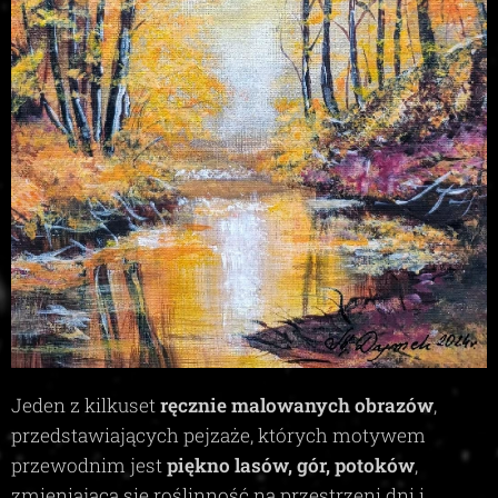
Jeden z kilkuset
ręcznie malowanych obrazów
,
przedstawiających pejzaże, których motywem
przewodnim jest
piękno lasów, gór, potoków
,
zmieniająca się roślinność na przestrzeni dni i