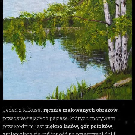
Jeden z kilkuset
ręcznie malowanych obrazów
,
przedstawiających pejzaże, których motywem
przewodnim jest
piękno lasów, gór, potoków
,
zmieniająca się roślinność na przestrzeni dni i