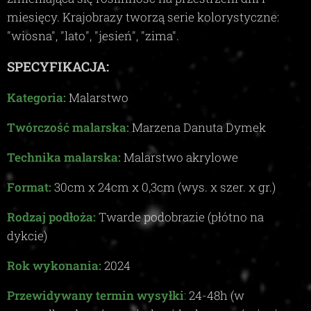
miesięcy. Krajobrazy tworzą serie kolorystyczne:
"wiosna", "lato", "jesień", "zima"
.
SPECYFIKACJA:
Kategoria:
Malarstwo
Twórczość malarska:
Marzena Danuta Dymek
Technika malarska:
Malarstwo akrylowe
Format:
30
cm x
24
cm x
0,3c
m (wys. x szer. x gr.)
Rodzaj podłoża:
Twarde podobrazie (płótno na
dykcie)
Rok wykonania:
2024
Przewidywany termin wysyłki
:
24-48
h (w