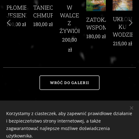
TANIEC
IEŃ
W
CHMUR
NI
WALCE
UKŁON
ZATOKA
WŚRÓD
Z
180,00
zł
zł
KU
WSPOMNIEŃ
KARMI
ŻYWIOŁEM
WODZIE
MAKÓ
180,00
zł
200,00
215,00
zł
210,00
zł
zł
WRÓĆ DO GALERII
Korzystamy z ciasteczek, aby zapewnić prawidłowe działanie
Zaciszny Zakątek Zawoja
|
Zawoja 1811, 34-222 Zawoja, woj. małopolskie
i bezpieczeństwo strony internetowej, a także
Email:
zaciszny.zakatek.zawoja@gmail.com |
Tel:
604-643-167 |
2026
zagwarantować najlepsze możliwe doświadczenia
tutaj
Ciasteczka
Odstąp od umowy
użytkownika.