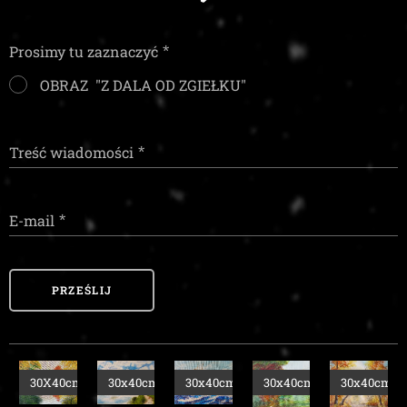
Prosimy tu zaznaczyć
OBRAZ "Z DALA OD ZGIEŁKU"
Treść wiadomości
E-mail
PRZEŚLIJ
0cm
30x40cm
30x40cm
30x40cm
30x40cm
30x40cm