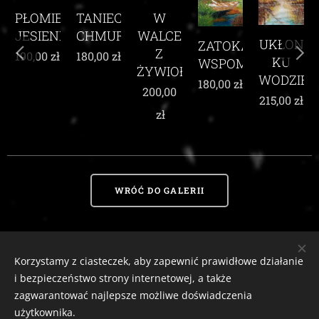
TANIEC
EŃ
W
CHMUR
I
WALCE
UKŁON
ZATOKA
WŚRÓD
Z
180,00
zł
KU
WSPOMNIEŃ
KARMIN
ŻYWIOŁEM
WODZIE
MAKÓW
180,00
zł
200,00
215,00
zł
210,00
zł
zł
WRÓĆ DO GALERII
Korzystamy z ciasteczek, aby zapewnić prawidłowe działanie
Zaciszny Zakątek Zawoja
|
Zawoja 1811, 34-222 Zawoja, woj. małopolskie
i bezpieczeństwo strony internetowej, a także
Email:
zaciszny.zakatek.zawoja@gmail.com |
Tel:
604-643-167 |
2026
zagwarantować najlepsze możliwe doświadczenia
tutaj
Ciasteczka
Odstąp od umowy
użytkownika.