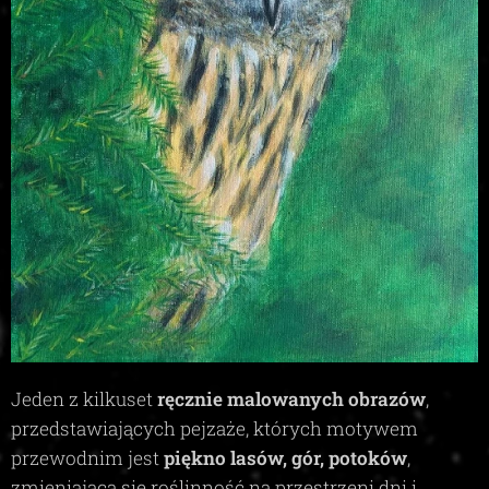
Jeden z kilkuset
ręcznie malowanych obrazów
,
przedstawiających pejzaże, których motywem
przewodnim jest
piękno lasów, gór, potoków
,
zmieniająca się roślinność na przestrzeni dni i