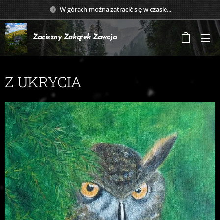
W górach można zatracić się w czasie...
Zaciszny Zakątek
Zawoja
Z UKRYCIA