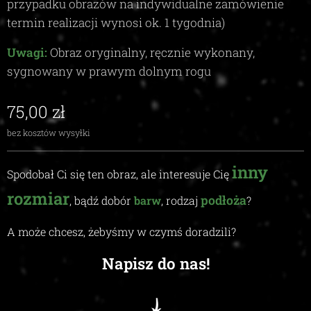
przypadku obrazów na indywidualne zamówienie
termin realizacji wynosi ok.
1
tygodnia)
Uwagi:
Obraz oryginalny, ręcznie wykonany,
sygnowany w prawym dolnym rogu
75,00
zł
bez kosztów wysyłki
inny
Spodobał Ci się ten obraz, ale interesuje Cię
rozmiar
podłoża
, bądź dobór
barw
, rodzaj
?
A może chcesz, żebyśmy w czymś doradzili
?
Napisz do nas!