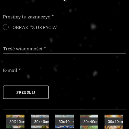
Prosimy tu zaznaczyć
OBRAZ "Z UKRYCIA"
Treść wiadomości
E-mail
PRZEŚLIJ
m
30x40cm
30x40cm
30x40cm
30x40cm
30x40cm