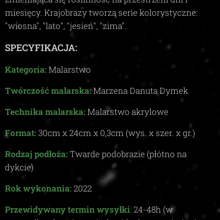
miesięcy. Krajobrazy tworzą serie kolorystyczne:
"wiosna", "lato", "jesień", "zima"
.
SPECYFIKACJA:
Kategoria:
Malarstwo
Twórczość malarska:
Marzena Danuta Dymek
Technika malarska:
Malarstwo akrylowe
Format:
30
cm x
24
cm x
0,3c
m (wys. x szer. x gr.)
Rodzaj podłoża:
Twarde podobrazie (płótno na
dykcie)
Rok wykonania:
2022
Przewidywany termin wysyłki
:
24-48
h (w