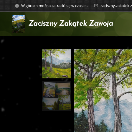
W górach można zatracić się w czasie...
zaciszny.zakatek
Zaciszny Zakątek
Zawoja