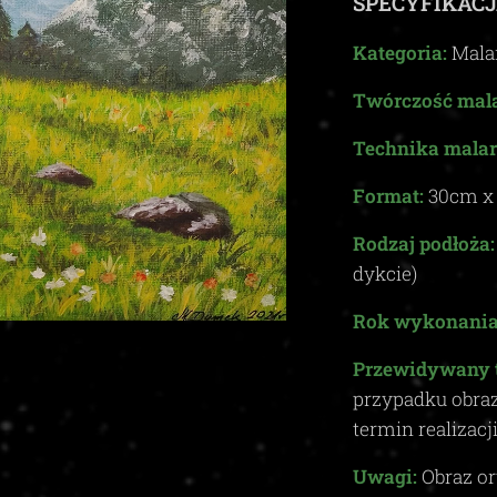
SPECYFIKACJ
Kategoria:
Mala
Twórczość mala
Technika malar
Format:
30
cm 
Rodzaj podłoża:
dykcie)
Rok wykonania
Przewidywany 
przypadku obra
termin realizacj
Uwagi:
Obraz or