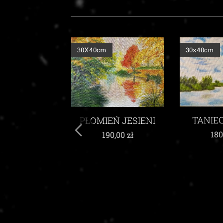
30x40cm
30x40cm
TANIEC CHMUR
EŃ JESIENI
W W
ŻYW
180,00
zł
90,00
zł
200