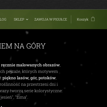
LOG
SKLEP
ZAWOJA W PIGUŁCE
Koszyk
IEM NA GÓRY
t
ręcznie malowanych obrazów
,
ych pejzaże, których motywem
st
piękno lasów, gór, potoków
,
roślinność na przestrzeni dni i
brazy tworzą serie kolorystyczne:
"jesień", "zima"
.