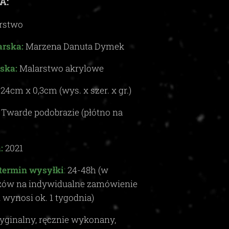
A:
rstwo
rska:
Marzena Danuta Dymek
ska:
Malarstwo akrylowe
x
24
cm x
0,3c
m (wys. x szer. x gr.)
Twarde podobrazie (płótno na
:
2021
termin wysyłki
:
24-48
h (w
zów na indywidualne zamówienie
i wynosi ok.
1
tygodnia)
yginalny, ręcznie wykonany,