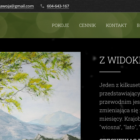
.zawoja@gmail.com
604-643-167
POKOJE
CENNIK
KONTAKT
B
Z WIDOK
Jeden z kilkuse
przedstawiając
przewodnim je
zmieniająca się 
miesięcy. Krajo
"wiosna", "lato", 