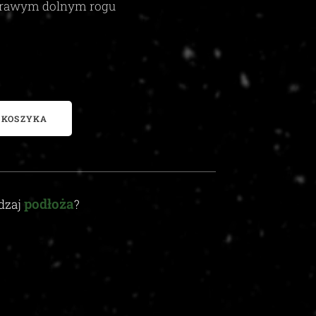
rawym dolnym rogu
 KOSZYKA
podłoża
odzaj
?