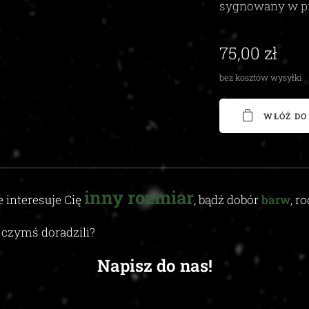
sygnowany w p
75,00
zł
bez kosztów wysyłki
WŁÓŻ DO
inny
rozmiar
e interesuje Cię
, bądź dobór
barw
, r
czymś doradzili
?
Napisz do nas!