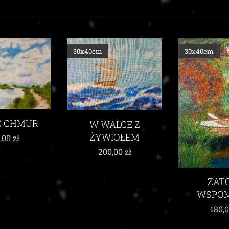
30x40cm
30x40cm
ALCE Z
IOŁEM
,00
zł
UKŁON KU
ZATOKA
WSPOMNIEŃ
215,
180,00
zł