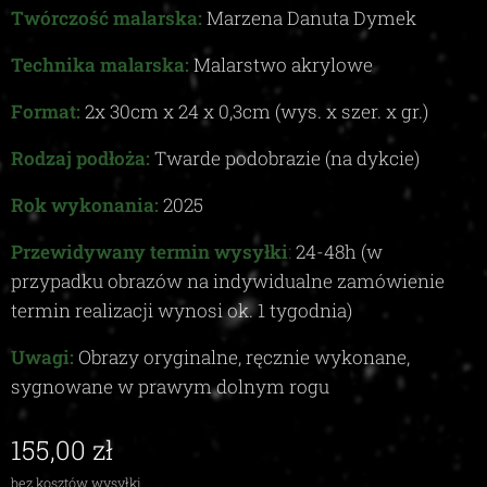
Twórczość malarska:
Marzena Danuta Dymek
Technika malarska:
Malarstwo akrylowe
Format:
2x 30cm x 24 x 0,3cm (wys. x szer. x gr.)
Rodzaj podłoża:
Twarde podobrazie (na dykcie)
Rok wykonania:
2025
Przewidywany termin wysyłki
:
24-48
h (w
przypadku obrazów na indywidualne zamówienie
termin realizacji wynosi ok.
1
tygodnia)
Uwagi:
Obrazy oryginalne, ręcznie wykonane,
sygnowane w prawym dolnym rogu
155,00
zł
bez kosztów wysyłki