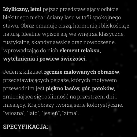
Idylliczny, letni
pejzaż przedstawiający odbicie
błękitnego nieba i ściany lasu w tafli spokojnego
stawu. Obraz emanuje ciszą, harmonią i bliskością z
naturą. Idealnie wpisze się we wnętrza klasyczne,
rustykalne, skandynawskie oraz nowoczesne,
wprowadzając do nich
element relaksu,
wytchnienia i powiew świeżości
.
Jeden z kilkuset
ręcznie malowanych obrazów
,
przedstawiających pejzaże, których motywem
przewodnim jest
piękno lasów, gór, potoków
,
zmieniająca się roślinność na przestrzeni dni i
miesięcy. Krajobrazy tworzą serie kolorystyczne:
"wiosna", "lato", "jesień", "zima"
.
SPECYFIKACJA: