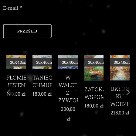
E-mail
PRZEŚLIJ
cm
30x40cm
30x40cm
30x40cm
30x40cm
30x40cm
TANIEC
EŃ
W
CHMUR
I
WALCE
UKŁON
ZATOKA
WŚRÓD
Z
180,00
zł
ł
KU
WSPOMNIEŃ
KARMIN
ŻYWIOŁEM
WODZIE
MAKÓW
180,00
zł
200,00
215,00
zł
210,00
zł
zł