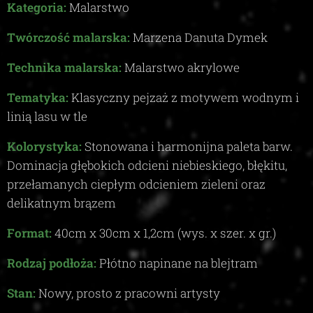
Kategoria:
Malarstwo
Twórczość malarska:
Marzena Danuta Dymek
Technika malarska:
Malarstwo akrylowe
Tematyka:
Klasyczny pejzaż z motywem wodnym i
linią lasu w tle
Kolorystyka:
Stonowana i harmonijna paleta barw.
Dominacja głębokich odcieni niebieskiego, błękitu,
przełamanych ciepłym odcieniem zieleni oraz
delikatnym brązem
Format:
40
cm x 30cm x
1,2c
m (wys. x szer. x gr.)
Rodzaj podłoża:
Płótno napinane na blejtram
Stan:
Nowy, prosto z pracowni artysty