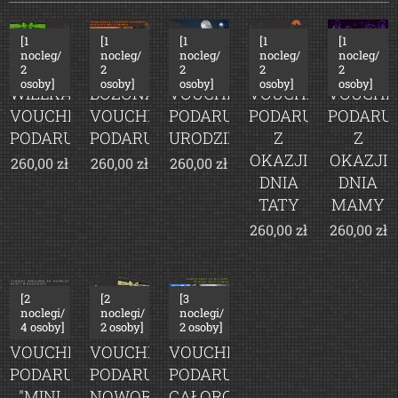
[1
[1
[1
[1
[1
nocleg/
nocleg/
nocleg/
nocleg/
nocleg/
2
2
2
2
2
osoby]
osoby]
osoby]
osoby]
osoby]
WIELKANOCNY
BOŻONARODZENIOWY
VOUCHER
VOUCHER
VOUCHE
VOUCHER
VOUCHER
PODARUNKOWY
PODARUNKOWY
PODARU
PODARUNKOWY
PODARUNKOWY
URODZINOWY
Z
Z
OKAZJI
OKAZJI
260,00
zł
260,00
zł
260,00
zł
DNIA
DNIA
TATY
MAMY
260,00
zł
260,00
zł
[2
[2
[3
noclegi/
noclegi/
noclegi/
4 osoby]
2 osoby]
2 osoby]
VOUCHER
VOUCHER
VOUCHER
PODARUNKOWY
PODARUNKOWY
PODARUNKOWY
"MINI
NOWOROCZNY
CAŁOROCZNY