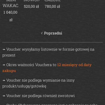
WAKACJE"
520,00
zł
780,00
zł
1 040,00
zł
Poprzedni
➛ Voucher wysyłamy listownie w formie gotowej na
prezent
➛ Okres ważności Vouchera to
12 miesięcy od daty
zakupu
➛ Voucher nie podlega wymianie na inny
produkt/usługę/gotówkę
➛ Voucher nie podlega również zwrotowi