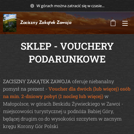
W górach można zatracić się w czasie...
Zaciszny Zakątek
Zawoja
SKLEP - VOUCHERY
PODARUNKOWE
ZACISZNY ZAKĄTEK ZAWOJA
oferuje niebanalny
pomysł na prezent -
Voucher dla dwóch (lub więcej) osób
na min. 2-dniowy pobyt (1 nocleg lub więcej)
w
Małopolsce, w górach Beskidu Żywieckiego w Zawoi -
miejscowości turystycznej u podnóża Babiej Góry,
będącej drugim co do wysokości szczytem w zacnym
kręgu Korony Gór Polski