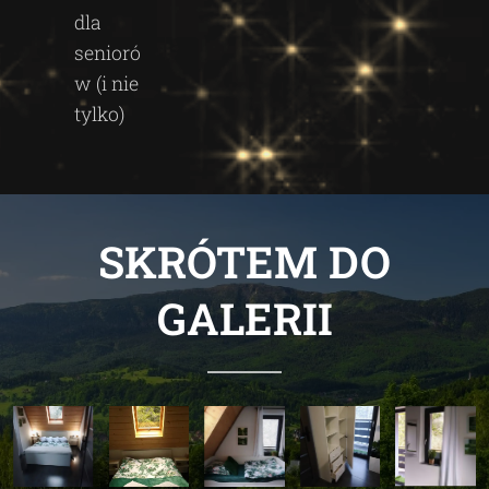
dla
senioró
w (i nie
tylko)
SKRÓTEM DO
GALERII