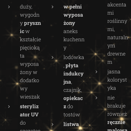
akcenta
duży,
w pełni
mi
wygodn
wyposa
roślinny
y
pryszn
żony
mi,
ic
w
aneks
naturaln
kształcie
kuchenn
ym
pięcioką
y
drewne
ta
lodówka
m
wyposa
,
płyta
jasna
żony w
indukcy
koloryst
dodatko
jna
,
yka
wy
czajnik,
wieszak
nie
opiekac
brakuje
steryliz
z
do
również
ator UV
tostów
ręcznie
do
listwa
malowa
szczotec