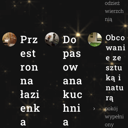
odzież
wierzch
nią
Prz
Do
Obco
wani
est
pas
e ze
ron
ow
sztu
ką i
na
ana
natu
łazi
kuc
rą
enk
hni
pokój
wypełni
a
a
ony