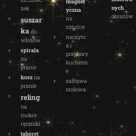
magnet
nych
zek
yczna
obrazów
na
suszar
sztućce
ka
do
naczyni
włosów
a i
spirala
przybory
na
kuchenn
pranie
e
kosz
na
zastawa
pranie
stołowa
reling
na
mokre
ręczniki
taboret