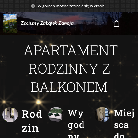
W górach można zatracić się w czasie...
Zaciszny Zakątek
Zawoja
APARTAMENT
RODZINNY Z
BALKONEM
Rod
Wy
Miej
god
sca
zin
ny
do