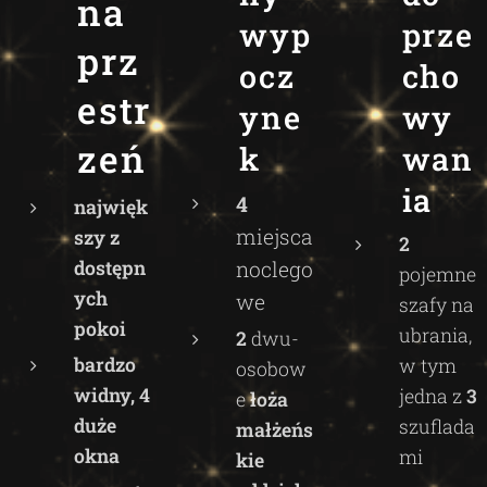
na
wyp
prze
prz
ocz
cho
estr
yne
wy
zeń
k
wan
ia
4
najwięk
miejsca
szy z
2
dostępn
noclego
pojemne
ych
we
szafy na
pokoi
ubrania,
2
dwu-
bardzo
w tym
osobow
widny, 4
jedna z
3
e
łoża
duże
szuflada
małżeńs
okna
mi
kie