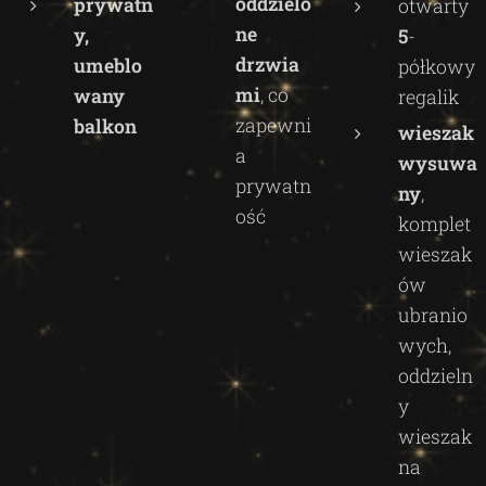
oddzielo
prywatn
otwarty
ne
y,
5
-
drzwia
umeblo
półkowy
mi
, co
wany
regalik
zapewni
balkon
wieszak
a
wysuwa
prywatn
ny
,
ość
komplet
wieszak
ów
ubranio
wych,
oddzieln
y
wieszak
na