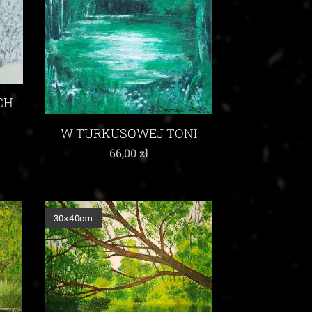
CH
W TURKUSOWEJ TONI
66,00
zł
30x40cm