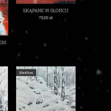
SKĄPANE W SŁOŃCU
75,00
zł
ENI
30x40cm