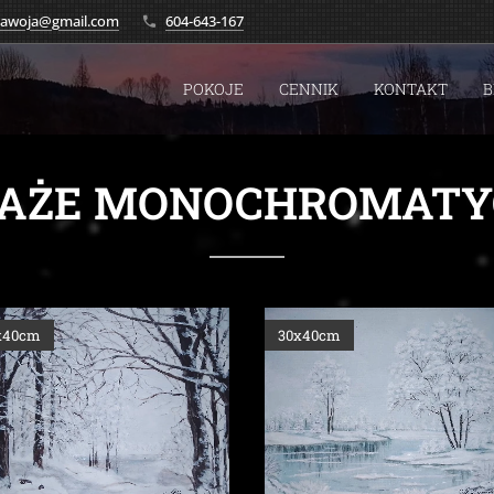
.zawoja@gmail.com
604-643-167
POKOJE
CENNIK
KONTAKT
B
ZAŻE MONOCHROMATY
x40cm
30x40cm