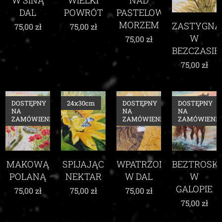
DAL
POWRÓT
PASTELOWYM
MORZEM
ZASTYGNĄ
75,00
zł
75,00
zł
W
75,00
zł
BEZCZASIE
75,00
zł
DOSTĘPNY
24x30cm
DOSTĘPNY
DOSTĘPNY
NA
NA
NA
ZAMÓWIENIE
ZAMÓWIENIE
ZAMÓWIENIE
MAKOWĄ
SPIJAJĄC
WPATRZONY
BEZTROSK
POLANĄ
NEKTAR
W DAL
W
GALOPIE
75,00
zł
75,00
zł
75,00
zł
75,00
zł