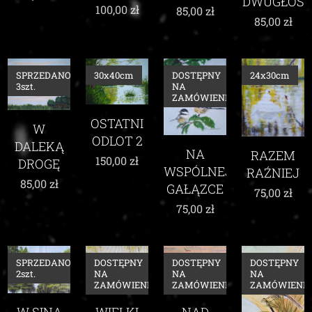
DWUGŁOS
100,00
zł
85,00
zł
85,00
zł
SPRZEDANO:
30x40cm
DOSTĘPNY
24x30cm
3szt.
NA
ZAMÓWIENIE
OSTATNI
W
ODLOT 2
DALEKĄ
NA
RAZEM
150,00
zł
DROGĘ
WSPÓLNEJ
RAŹNIEJ
85,00
zł
GAŁĄZCE
75,00
zł
75,00
zł
SPRZEDANO:
DOSTĘPNY
DOSTĘPNY
DOSTĘPNY
2szt.
NA
NA
NA
ZAMÓWIENIE
ZAMÓWIENIE
ZAMÓWIENIE
W SINĄ
WIELKI
NAD