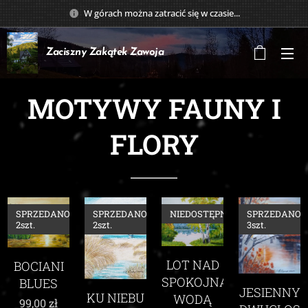
W górach można zatracić się w czasie...
Zaciszny Zakątek
Zawoja
MOTYWY FAUNY I
FLORY
SPRZEDANO:
SPRZEDANO:
NIEDOSTĘPNY
SPRZEDANO:
2szt.
2szt.
3szt.
LOT NAD
BOCIANI
SPOKOJNĄ
BLUES
JESIENNY
KU NIEBU
WODĄ
99,00
zł