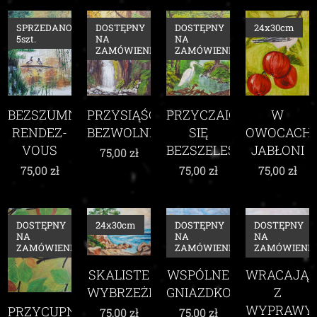
SPRZEDANO:
DOSTĘPNY
DOSTĘPNY
24x30cm
5szt.
NA
NA
ZAMÓWIENIE
ZAMÓWIENIE
BEZSZUMNE
PRZYSIĄŚĆ
PRZYCZAIĆ
W
RENDEZ-
BEZWOLNIE
SIĘ
OWOCACH
VOUS
BEZSZELESTNIE
JABŁONI
75,00
zł
75,00
zł
75,00
zł
75,00
zł
DOSTĘPNY
24x30cm
DOSTĘPNY
DOSTĘPNY
NA
NA
NA
ZAMÓWIENIE
ZAMÓWIENIE
ZAMÓWIENIE
SKALISTE
WSPÓLNE
WRACAJĄ
WYBRZEŻE
GNIAZDKO
Z
WYPRAWY
PRZYCUPNĄĆ
75,00
zł
75,00
zł